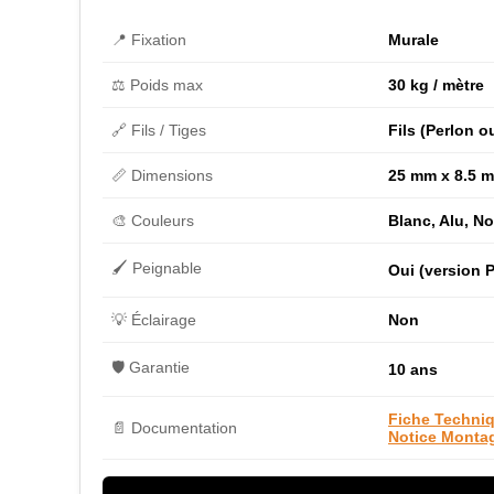
📍 Fixation
Murale
⚖️ Poids max
30 kg / mètre
🔗 Fils / Tiges
Fils (Perlon o
📏 Dimensions
25 mm x 8.5 
🎨 Couleurs
Blanc, Alu, No
🖌️ Peignable
Oui (version P
💡 Éclairage
Non
🛡️ Garantie
10 ans
Fiche Techni
📄 Documentation
Notice Monta