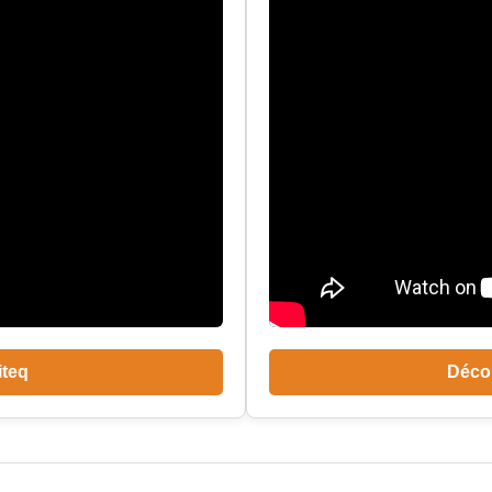
iteq
Décou