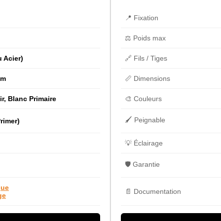
📍 Fixation
⚖️ Poids max
u Acier)
🔗 Fils / Tiges
mm
📏 Dimensions
ir, Blanc Primaire
🎨 Couleurs
🖌️ Peignable
rimer)
💡 Éclairage
🛡️ Garantie
que
📄 Documentation
ge