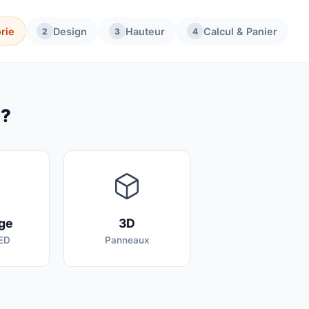
rie
Design
Hauteur
Calcul & Panier
2
3
4
 ?
age
3D
LED
Panneaux