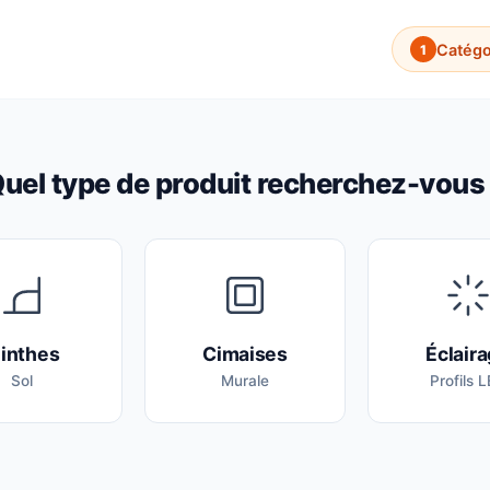
Catégo
1
uel type de produit recherchez-vous
linthes
Cimaises
Éclair
Sol
Murale
Profils 