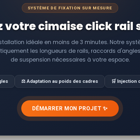
SYSTÈME DE FIXATION SUR MESURE
 votre cimaise click rail
stallation idéale en moins de 3 minutes. Notre sy
iquement les longueurs de rails, raccords d'angles, 
de suspension nécessaires à votre espace.
gles
⚖️ Adaptation au poids des cadres
🛒 Injection
DÉMARRER MON PROJET ✨