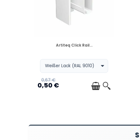
VERFÜGBAR
Artiteq Click Rail...
0,67 €
0,50 €
S