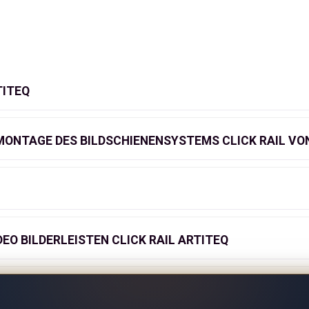
TITEQ
ibles und einfach zu installierendes Aufhängungss
ONTAGE DES BILDSCHIENENSYSTEMS CLICK RAIL VO
ist das
Click Rail System
. Die Montage des Schienensystem
5 mm) kann an der Wand befestigt und in derselben Farbe w
 Wand (oder Decke) integriert und nahezu unsichtbar. Der St
DEO BILDERLEISTEN CLICK RAIL ARTITEQ