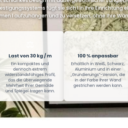
 schlankes Design mit außergewöhnlicher Langlebig
stigungssystems fügt sie sich l in Ihre Einrichtung 
ahmen l aufzuhängen und zu versetzen, ohne Ihre W
⚖️
🎨
Last von 30 kg / m
100 % anpassbar
Ein kompaktes und
Erhältlich in Weiß, Schwarz,
dennoch extrem
Aluminium und in einer
widerstandsfähiges Profil,
„Grundierungs“-Version, die
das die überwiegende
in der Farbe Ihrer Wand
Mehrheit Ihrer Gemälde
gestrichen werden kann.
und Spiegel tragen kann.