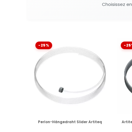
Choisissez entr
-25%
-25
VERFÜGBAR
Perlon-Hängedraht Slider Artiteq
Artit