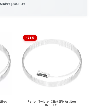
 acier
pour un
-25%
VERFÜGBAR
titeq
Perlon Twister Click2Fix Artiteq
Draht 2...