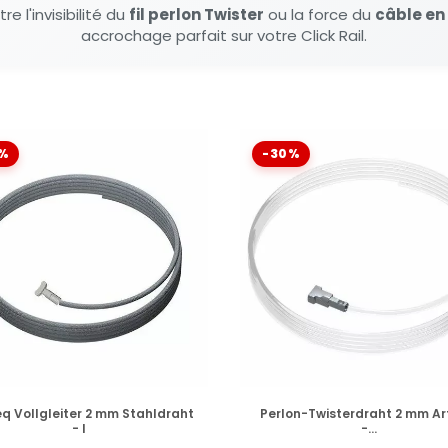
e l'invisibilité du
fil perlon Twister
ou la force du
câble en
accrochage parfait sur votre Click Rail.
%
-30%
VERFÜGBAR
VERFÜGBAR
eq Vollgleiter 2 mm Stahldraht
Perlon-Twisterdraht 2 mm Ar
- l
-...