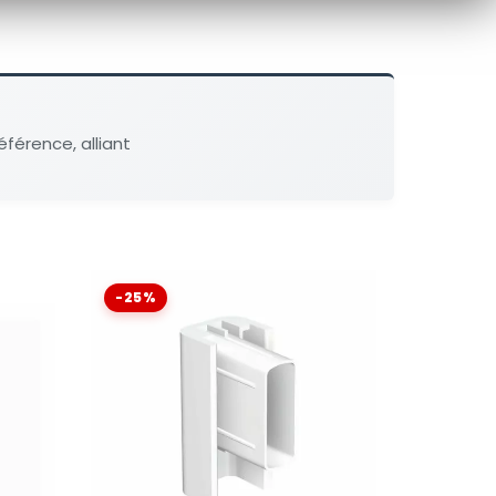
éférence, alliant
-25%