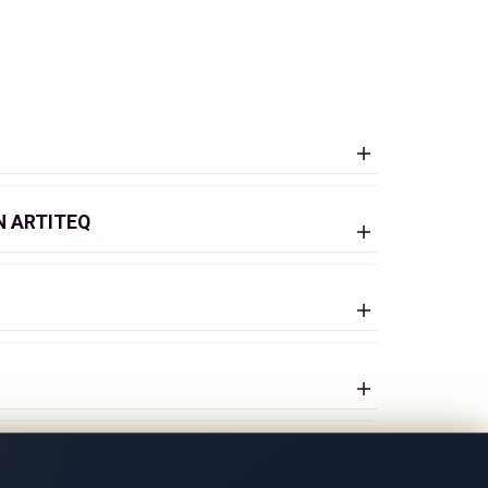
ystem
N ARTITEQ
s ist dank des
Click&Connect Systems
ie die Wand oder die Decke gestrichen
il der
Aufhängeschiene
ermöglicht eine