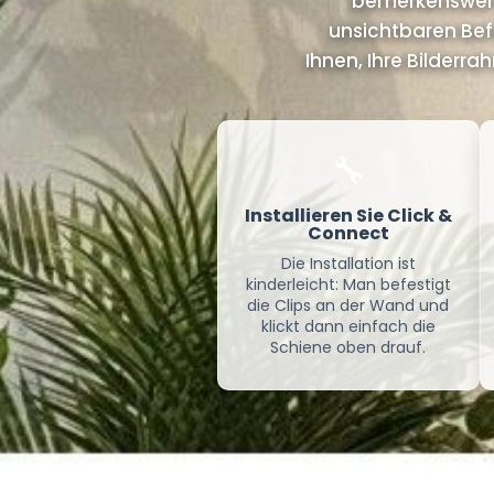
bemerkenswert
unsichtbaren Befe
Ihnen, Ihre Bilderr
🔧
Installieren Sie Click &
Connect
Die Installation ist
kinderleicht: Man befestigt
die Clips an der Wand und
klickt dann einfach die
Schiene oben drauf.
Anzeigen mehr