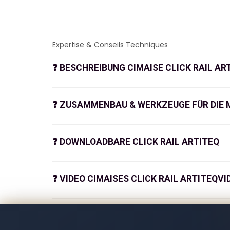
Expertise & Conseils Techniques
❓
BESCHREIBUNG CIMAISE CLICK RAIL AR
Flex
❓
ZUSAMMENBAU & WERKZEUGE FÜR DIE M
Ein flexibles Wandsystem zur Bildaufhängung 
schnell und einfach. Die
Click Rail
(8,5 mm x 2
werden. Das Bildaufhängungssystem ist in die
❓
DOWNLOADBARE CLICK RAIL ARTITEQ
einfache Integration in jeden Raum.
❓
VIDEO CIMAISES CLICK RAIL ARTITEQVI
TECHNISCHES DATENBLATT