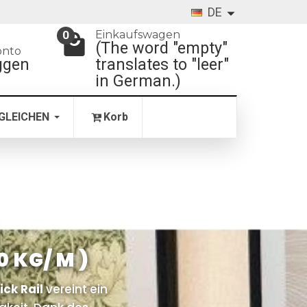
DE
Einkaufswagen
0
(The word "empty"
onto
ggen
translates to "leer"
in German.)
GLEICHEN
Korb
 KG/ M )
ick Rail
vereint ein