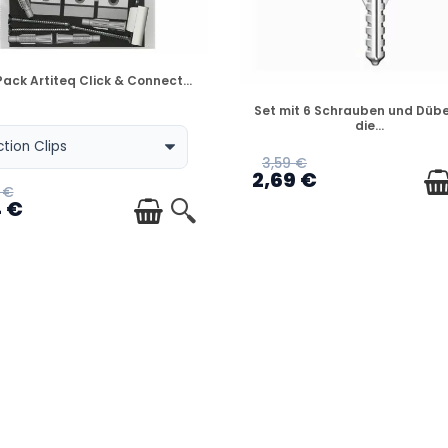
VERFÜGBAR
ack Artiteq Click & Connect...
VERFÜGBAR
Set mit 6 Schrauben und Dübe
die...
3,59 €
2,69 €
 €
4 €