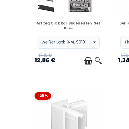
VERFÜGBAR
Artiteq Click Rail Bilderleisten-Set
6er-P
mit...
17,15 €
1,79
12,86 €
1,3
-25%