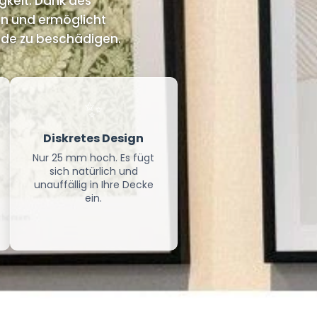
keit. Dank des
ein und ermöglicht
ände zu beschädigen.
✨
Diskretes Design
Nur 25 mm hoch. Es fügt
sich natürlich und
unauffällig in Ihre Decke
ein.