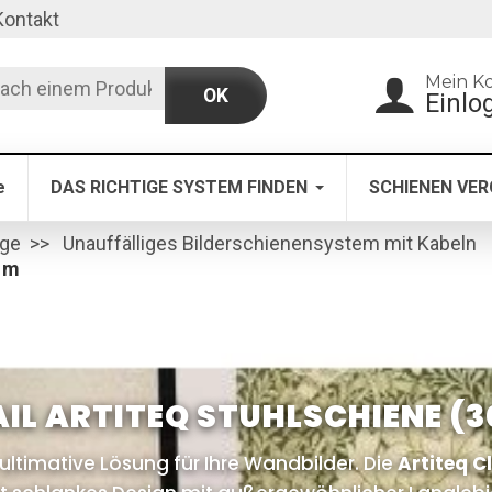
Kontakt
Mein K
OK
Einlo
e
DAS RICHTIGE SYSTEM FINDEN
SCHIENEN VER
age
Unauffälliges Bilderschienensystem mit Kabeln
/ m
AIL ARTITEQ STUHLSCHIENE (30
ultimative Lösung für Ihre Wandbilder. Die
Artiteq Cl