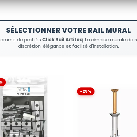
SÉLECTIONNER VOTRE RAIL MURAL
 gamme de profilés
Click Rail Artiteq
. La cimaise murale de r
discrétion, élégance et facilité d'installation.
%
-25%