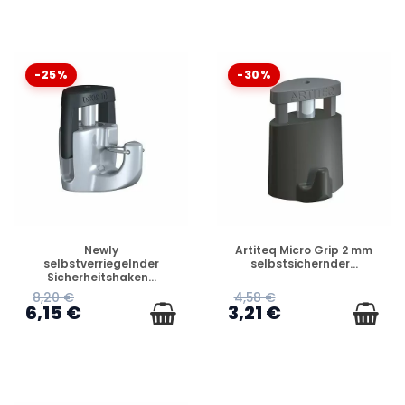
-25%
-30%
VERFÜGBAR
VERFÜGBAR
Newly
Artiteq Micro Grip 2 mm
selbstverriegelnder
selbstsichernder...
Sicherheitshaken...
8,20 €
4,58 €
6,15 €
3,21 €