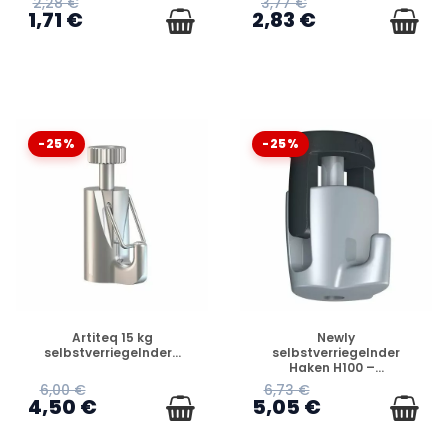
2,28 €
3,77 €
1,71 €
2,83 €
-25%
-25%
VERFÜGBAR
VERFÜGBAR
Artiteq 15 kg
Newly
selbstverriegelnder...
selbstverriegelnder
Haken H100 –...
6,00 €
6,73 €
4,50 €
5,05 €