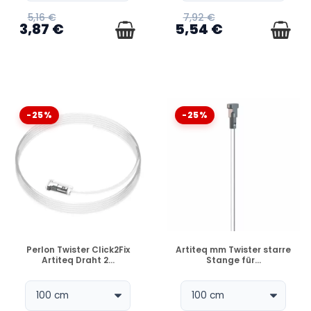
5,16 €
7,92 €
3,87 €
5,54 €
-25%
-25%
VERFÜGBAR
VERFÜGBAR
Perlon Twister Click2Fix
Artiteq mm Twister starre
Artiteq Draht 2...
Stange für...