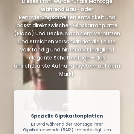
Dieses Profil wurde für die Montage
während Bau-
oder
Renovierungsarbeiten entwickelt und
passt direkt zwischen Gipskartonplatte
(Placo) und Decke. Nach dem Verputzen
und Streichen verschwindet die Leiste
vollständig und hinterlässt lediglich l
elegante Schattenfuge – das
unsichtbarste Aufhängesystem auf dem
Markt.
🧱
Spezielle Gipskartonplatten
Es wird während der Montage Ihrer
Gipskartonwände (BA13) l m befestigt, um