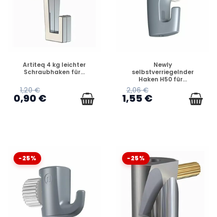
VERFÜGBAR
VERFÜGBAR
Artiteq 4 kg leichter
Newly
Schraubhaken für...
selbstverriegelnder
Haken H50 für...
1,20 €
2,06 €
0,90 €
1,55 €
-25%
-25%