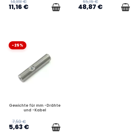
14,88 €
65,16 €
11,16 €
48,87 €
-25%
VERFÜGBAR
Gewichte für mm -Drähte
und -Kabel
7,50 €
5,63 €