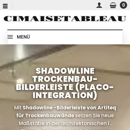
0
MENÜ
SHADOWLINE
TROCKENBAU-
BILDERLEISTE (PLACO-
INTEGRATION)
Mit
Shadowline -Bilderleiste von Artiteq
für Trockenbauwände
setzen Sie neue
Maßstäbe in der architektonischen l .