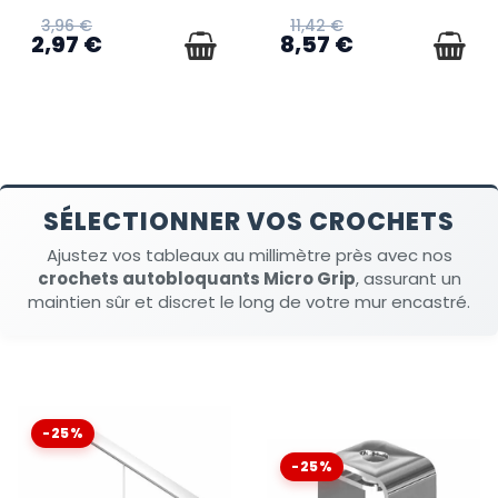
3,96 €
11,42 €
2,97 €
8,57 €
SÉLECTIONNER VOS CROCHETS
Ajustez vos tableaux au millimètre près avec nos
crochets autobloquants Micro Grip
, assurant un
maintien sûr et discret le long de votre mur encastré.
-25%
-25%