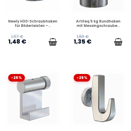
VERFÜGBAR
VERFÜGBAR
Newly H30-Schraubhaken
Artiteq 5 kg Rundhaken
für Bilderleisten –...
mit Messingschraube...
1,97 €
1,80 €
1,48 €
1,35 €
-25%
-25%