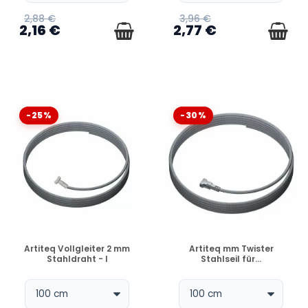
2,88 €
3,96 €
2,16 €
2,77 €
-25%
-30%
VERFÜGBAR
VERFÜGBAR
Artiteq Vollgleiter 2 mm
Artiteq mm Twister
Stahldraht - l
Stahlseil für...