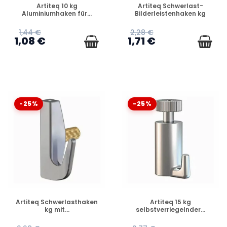
VERFÜGBAR
VERFÜGBAR
Artiteq 10 kg
Artiteq Schwerlast-
Aluminiumhaken für...
Bilderleistenhaken kg
1,44 €
2,28 €
1,08 €
1,71 €
-25%
-25%
VERFÜGBAR
VERFÜGBAR
Artiteq Schwerlasthaken
Artiteq 15 kg
kg mit...
selbstverriegelnder...