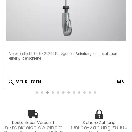
Veröffentlicht: 06.08.2026
| Kategorien:
Anleitung zur Installation
einer Bilderschiene
search
0
comment
MEHR LESEN
Kostenloser Versand
Sichere Zahlung
In Frankreich ab einem
Online-Zahlung zu 100