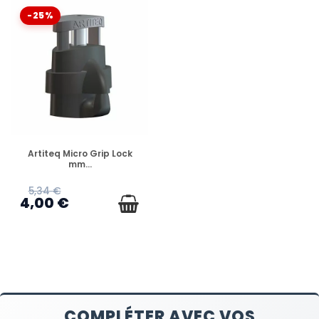
-25%
VERFÜGBAR
Artiteq Micro Grip Lock
mm...
5,34 €
4,00 €
COMPLÉTER AVEC VOS