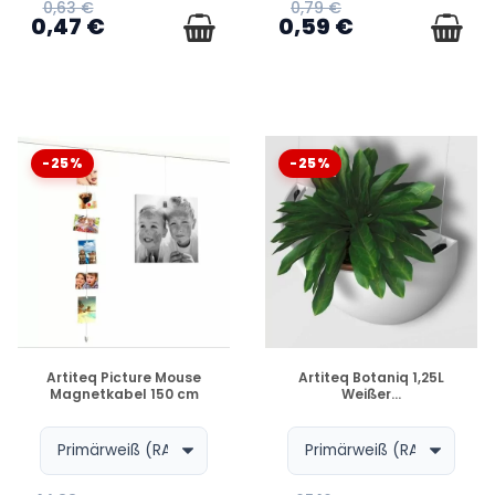
0,63 €
0,79 €
0,47 €
0,59 €
-25%
-25%
VERFÜGBAR
VERFÜGBAR
Artiteq Picture Mouse
Artiteq Botaniq 1,25L
Magnetkabel 150 cm
Weißer...