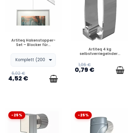
VERFÜGBAR
Artiteq Hakenstopper-
Set – Blocker für...
VERFÜGBAR
Artiteq 4 kg
selbstverriegelnder...
1,06 €
0,79 €
6,02 €
4,52 €
-25%
-25%