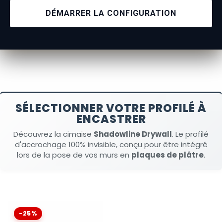
Aufhängekabel
werden direkt an der Decke befestigt,
DÉMARRER LA CONFIGURATION
wodurch die
Schiene unsichtbar
wird. Wenn Sie sich
für
transparente Perlon-Aufhängekabel in der
Bilderschiene
entscheiden, haben Sie das diskreteste
Bilderschienensystem
.
Shadowline
ermöglicht es
Ihnen, die Wände mit einer abgehängten Decke zu
schützen.
SÉLECTIONNER VOTRE PROFILÉ À
ENCASTRER
Découvrez la cimaise
Shadowline Drywall
. Le profilé
d'accrochage 100% invisible, conçu pour être intégré
lors de la pose de vos murs en
plaques de plâtre
.
-25%