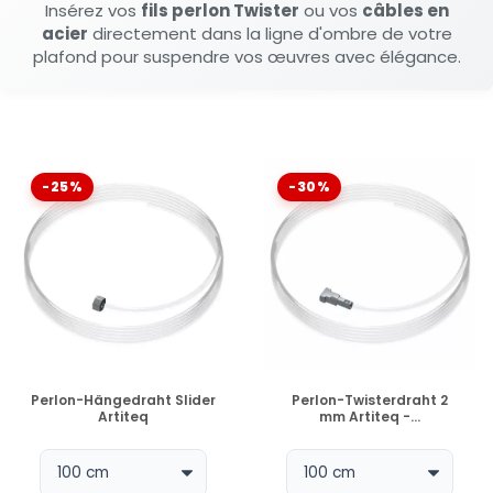
Insérez vos
fils perlon Twister
ou vos
câbles en
acier
directement dans la ligne d'ombre de votre
plafond pour suspendre vos œuvres avec élégance.
-25%
-30%
VERFÜGBAR
VERFÜGBAR
Perlon-Hängedraht Slider
Perlon-Twisterdraht 2
Artiteq
mm Artiteq -...