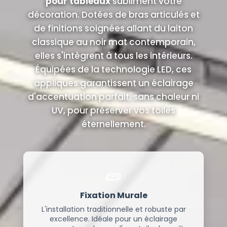
pour tableaux
subliment votre
décoration. Dotées de bras articulés et
de finitions soignées allant du laiton
classique au noir mat contemporain,
elles s'intègrent à tous les intérieurs.
Équipées de la technologie LED, ces
appliques garantissent un éclairage
d'accentuation parfait, sans chaleur ni
UV, pour préserver vos toiles
éternellement.
🧱
Fixation Murale
L'installation traditionnelle et robuste par
excellence. Idéale pour un éclairage