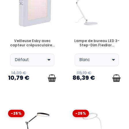
EN STOCK
EN STOCK
Veilleuse Esby avec
Lampe de bureau LED 3-
capteur crépusculaire...
Step-Dim FlexBar...
14,39 €
115,19 €
10,79 €
86,39 €
-25%
-25%