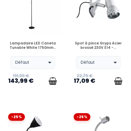
EN STOCK
EN STOCK
Lampadaire LED Caneta
Spot à pince Gryps Acier
Tunable White 1750mm...
brossé 230V E14 -...
191,99 €
22,79 €
143,99 €
17,09 €
-25%
-25%