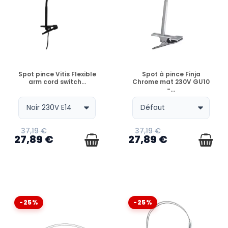
EN STOCK
EN STOCK
Spot pince Vitis Flexible
Spot à pince Finja
arm cord switch...
Chrome mat 230V GU10
-...
37,19 €
37,19 €
27,89 €
27,89 €
-25%
-25%