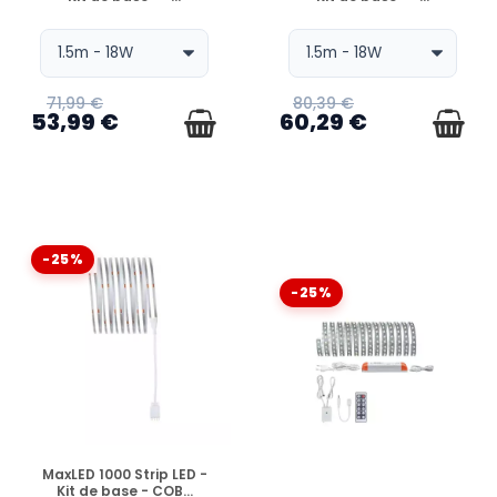
71,99 €
80,39 €
53,99 €
60,29 €
-25%
-25%
EN STOCK
MaxLED 1000 Strip LED -
Kit de base - COB...