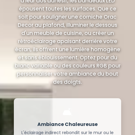
à leur dos adhésif, les bandeaux LED
épousent toutes les surfaces. Que ce
soit pour souligner une corniche Orac
Decor au plafond, illuminer le dessous
d'un meuble de cuisine, ou créer un
rétroéclairage apaisant derrière votre
écran, ils offrent une lumière homogène
et sans éblouissement. Optez pour du
blanc variable ou des couleurs RGB pour
personnaliser votre ambiance du bout
des doigts.
🛋️
Ambiance Chaleureuse
L'éclairage indirect rebondit sur le mur ou le