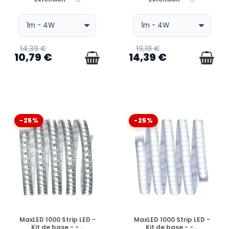
14,39 €
19,19 €
10,79 €
14,39 €
-25%
-25%
EN STOCK
EN STOCK
MaxLED 1000 Strip LED -
MaxLED 1000 Strip LED -
Kit de base - -...
Kit de base - -...