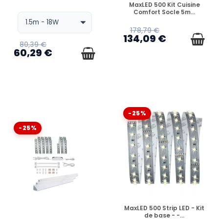
EN STOCK
MaxLED 500 Kit Cuisine
Comfort Socle 5m...
178,79 €
134,09 €
80,39 €
60,29 €
-25%
-25%
EN STOCK
MaxLED 500 Strip LED - Kit
de base - -...
EN STOCK