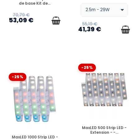
de base Kit de...
70,79 €
53,09 €
55,19 €
41,39 €
-25%
-25%
EN STOCK
MaxLED 500 Strip LED -
Extension - -...
EN STOCK
MaxLED 1000 Strip LED -