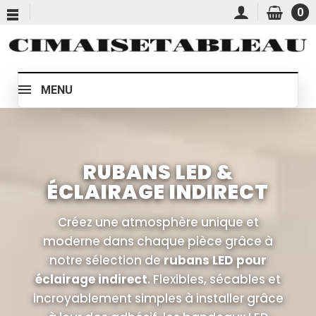
0
MENU
RUBANS LED &
ÉCLAIRAGE INDIRECT
Créez une atmosphère unique et
moderne dans chaque pièce grâce à
notre sélection de
rubans LED pour
éclairage indirect
. Flexibles, sécables et
incroyablement simples à installer grâce