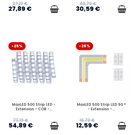
37,19 €
40,79 €
27,89 €
30,59 €
-25%
-25%
EN STOCK
EN STOCK
MaxLED 500 Strip LED -
MaxLED 500 Strip LED 90 °
Extension - COB -...
- Extension -...
73,19 €
16,79 €
54,89 €
12,59 €