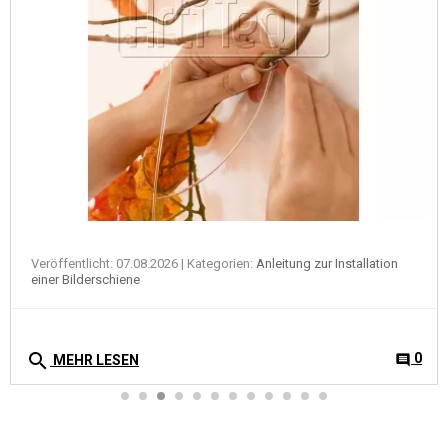
Veröffentlicht: 07.08.2026
| Kategorien:
Anleitung zur Installation
einer Bilderschiene
search
0
comment
MEHR LESEN