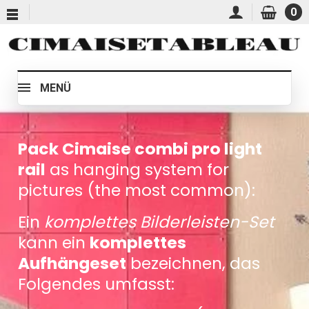
0
MENÜ
Pack Cimaise combi pro light
rail
as hanging system for
pictures (the most common):
Ein
komplettes Bilderleisten-Set
kann ein
komplettes
Aufhängeset
bezeichnen, das
Folgendes umfasst: