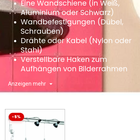
Eine Wandschiene (in Weiß,
Aluminium oder Schwarz)
Wandbefestigungen (Dübel,
Schrauben)
Drähte oder Kabel (Nylon oder
Stahl)
Verstellbare Haken zum
Aufhängen von Bilderrahmen
Anzeigen mehr
-5%