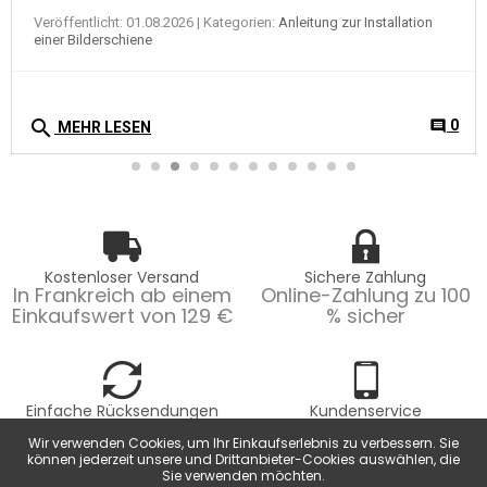
Veröffentlicht: 01.08.2026
| Kategorien:
Anleitung zur Installation
einer Bilderschiene
search
0
comment
MEHR LESEN
Kostenloser Versand
Sichere Zahlung
In Frankreich ab einem
Online-Zahlung zu 100
Einkaufswert von 129 €
% sicher
Einfache Rücksendungen
Kundenservice
Mögliche
Montag bis Freitag
Wir verwenden Cookies, um Ihr Einkaufserlebnis zu verbessern. Sie
Rücksendungen
von 9 bis 18 Uhr.
können jederzeit unsere und Drittanbieter-Cookies auswählen, die
innerhalb von 14
Sie verwenden möchten.