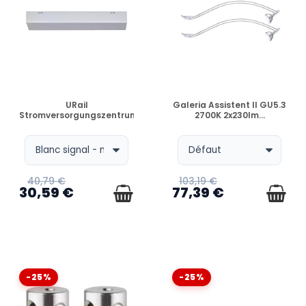
VERFÜGBAR
VERFÜGBAR
URail
Galeria Assistent II GU5.3
Stromversorgungszentrum
2700K 2x230lm...
40,79 €
103,19 €
30,59 €
77,39 €
-25%
-25%