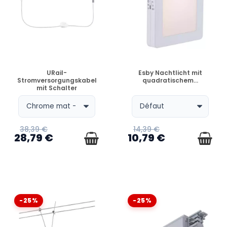
VERFÜGBAR
VERFÜGBAR
URail-
Esby Nachtlicht mit
Stromversorgungskabel
quadratischem...
mit Schalter
38,39 €
14,39 €
28,79 €
10,79 €
-25%
-25%