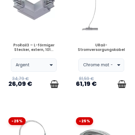
VERFÜGBAR
VERFÜGBAR
ProRail3 – L-förmiger
URail-
Stecker, extern, 101...
Stromversorgungskabel
34,79 €
81,59 €
26,09 €
61,19 €
-25%
-25%