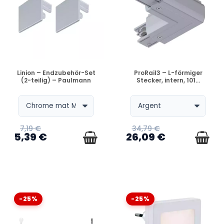
VERFÜGBAR
VERFÜGBAR
Linion – Endzubehör-Set
ProRail3 – L-förmiger
(2-teilig) – Paulmann
Stecker, intern, 101...
7,19 €
34,79 €
5,39 €
26,09 €
-25%
-25%