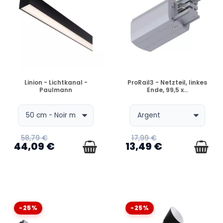
VERFÜGBAR
VERFÜGBAR
Linion - Lichtkanal -
ProRail3 - Netzteil, linkes
Paulmann
Ende, 99,5 x...
58,79 €
17,99 €
44,09 €
13,49 €
-25%
-25%