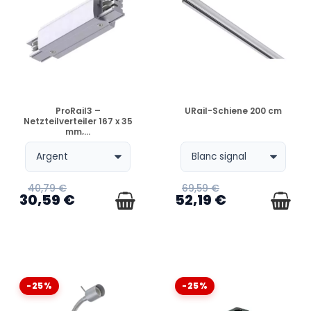
VERFÜGBAR
VERFÜGBAR
ProRail3 –
URail-Schiene 200 cm
Netzteilverteiler 167 x 35
mm,...
40,79 €
69,59 €
30,59 €
52,19 €
-25%
-25%