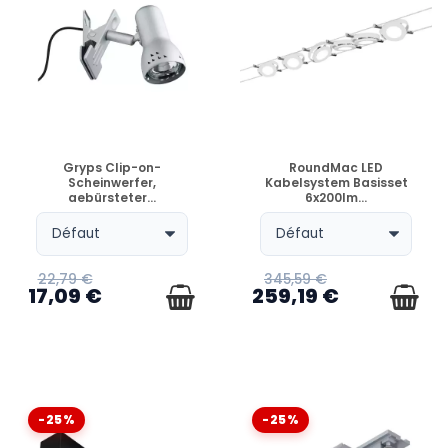
VERFÜGBAR
VERFÜGBAR
Gryps Clip-on-
RoundMac LED
Scheinwerfer,
Kabelsystem Basisset
gebürsteter...
6x200lm...
22,79 €
345,59 €
17,09 €
259,19 €
-25%
-25%