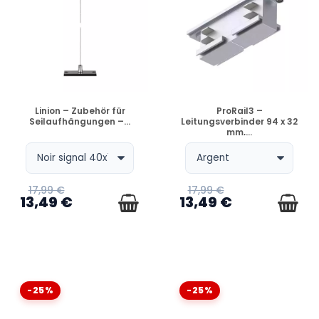
VERFÜGBAR
VERFÜGBAR
Linion – Zubehör für
ProRail3 –
Seilaufhängungen –...
Leitungsverbinder 94 x 32
mm,...
17,99 €
17,99 €
13,49 €
13,49 €
-25%
-25%