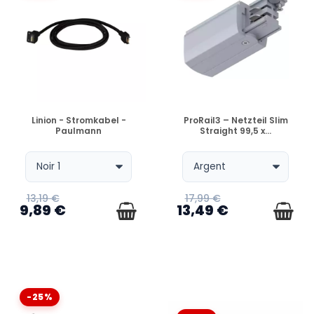
VERFÜGBAR
VERFÜGBAR
Linion - Stromkabel -
ProRail3 – Netzteil Slim
Paulmann
Straight 99,5 x...
13,19 €
17,99 €
9,89 €
13,49 €
-25%