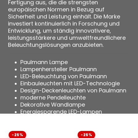
Fertigung aus, die die strengsten
europäischen Normen in Bezug auf
Sicherheit und Leistung einhält. Die Marke
investiert kontinuierlich in Forschung und
Entwicklung, um ständig innovativere,
leistungsstärkere und umweltfreundlichere
Beleuchtungslösungen anzubieten.
Paulmann Lampe
Lampenhersteller Paulmann
LED-Beleuchtung von Paulmann
Einbauleuchten mit LED-Technologie
Design-Deckenleuchten von Paulmann
moderne Pendelleuchte
Dekorative Wandlampe
Energiesparende LED-Lampen
Leistungsstarke Innenbeleuchtung
Vernetzte Leuchten von Paulmann.
modulares Beleuchtungssystem
-25%
-25%