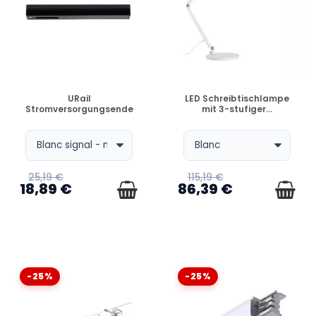
VERFÜGBAR
VERFÜGBAR
URail
LED Schreibtischlampe
Stromversorgungsende
mit 3-stufiger...
25,19 €
115,19 €
18,89 €
86,39 €
-25%
-25%