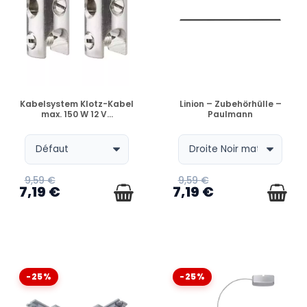
VERFÜGBAR
VERFÜGBAR
Kabelsystem Klotz-Kabel
Linion – Zubehörhülle –
max. 150 W 12 V...
Paulmann
9,59 €
9,59 €
7,19 €
7,19 €
-25%
-25%