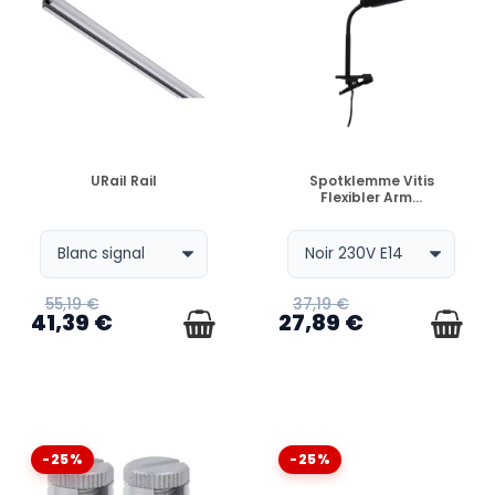
VERFÜGBAR
VERFÜGBAR
URail Rail
Spotklemme Vitis
Flexibler Arm...
55,19 €
37,19 €
41,39 €
27,89 €
-25%
-25%