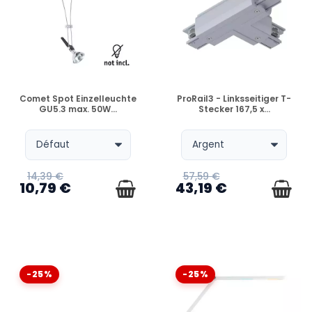
VERFÜGBAR
VERFÜGBAR
Comet Spot Einzelleuchte
ProRail3 - Linksseitiger T-
GU5.3 max. 50W...
Stecker 167,5 x...
14,39 €
57,59 €
10,79 €
43,19 €
-25%
-25%