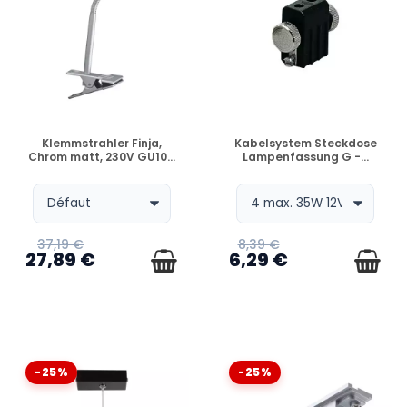
VERFÜGBAR
VERFÜGBAR
Klemmstrahler Finja,
Kabelsystem Steckdose
Chrom matt, 230V GU10...
Lampenfassung G -...
37,19 €
8,39 €
27,89 €
6,29 €
-25%
-25%