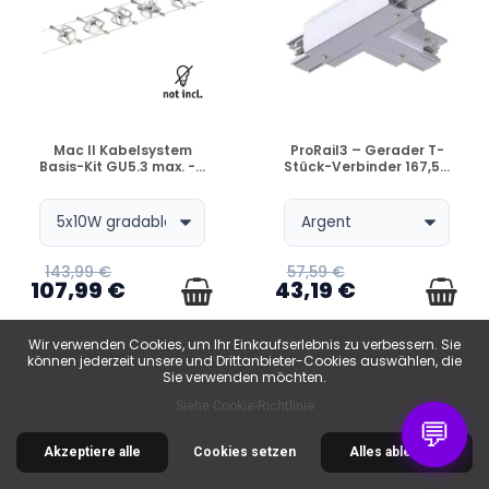
VERFÜGBAR
VERFÜGBAR
Mac II Kabelsystem
ProRail3 – Gerader T-
Basis-Kit GU5.3 max. -...
Stück-Verbinder 167,5...
143,99 €
57,59 €
107,99 €
43,19 €
Wir verwenden Cookies, um Ihr Einkaufserlebnis zu verbessern. Sie
können jederzeit unsere und Drittanbieter-Cookies auswählen, die
Sie verwenden möchten.
Siehe Cookie-Richtlinie
💬
-25%
-25%
Akzeptiere alle
Cookies setzen
Alles ablehnen