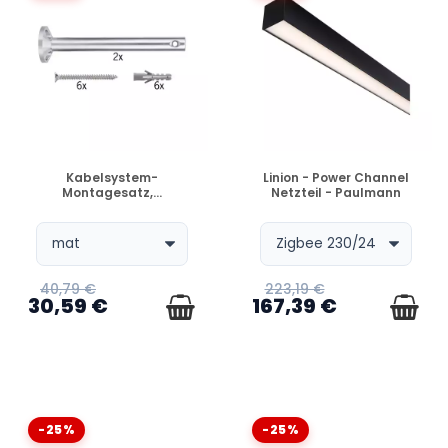
VERFÜGBAR
VERFÜGBAR
Kabelsystem-
Linion - Power Channel
Montagesatz,...
Netzteil - Paulmann
40,79 €
223,19 €
30,59 €
167,39 €
-25%
-25%