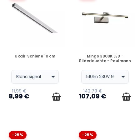
VERFÜGBAR
VERFÜGBAR
URail-Schiene 10 cm
Mingo 3000K LED -
Bilderleuchte - Paulmann
11,99 €
142,79 €
8,99 €
107,09 €
-25%
-25%