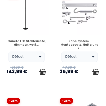
VERFÜGBAR
VERFÜGBAR
Caneta LED Stehleuchte,
Kabelsystem-
dimmbar, weiß,...
Montagesatz, Halterung
+...
191,99 €
47,99 €
143,99 €
35,99 €
-25%
-25%