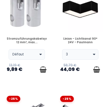
VERFÜGBAR
VERFÜGBAR
Stromzuführungskabelsystem,
Linion - Lichtkanal 90°
12 mm², max....
24V - Paulmann
13,19 €
58,79 €
9,89 €
44,09 €
-25%
-25%