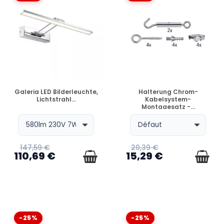
LED-Innenbeleuchtung
Professionelle Bürobeleuchtung.
Designlampe von Paulmann
Sichere Badezimmerbeleuchtung
energieeffiziente Beleuchtung
Intelligente Heimbeleuchtungstechnik
Paulmann Stehlampe
richtbarer LED-Spot
VERFÜGBAR
VERFÜGBAR
Galeria LED Bilderleuchte,
Halterung Chrom-
Küchenbeleuchtung
Lichtstrahl...
Kabelsystem-
Montagesatz -...
147,59 €
20,39 €
110,69 €
15,29 €
-25%
-25%