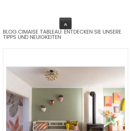
Herstellung von Bilderschienen
This seems to be an incomplete
sentence in French. Could you please
provide more context or complete the
BLOG CIMAISE TABLEAU: ENTDECKEN SIE UNSERE
sentence so that I can accurately
TIPPS UND NEUIGKEITEN
translate it into German for you?
Robuste und zuverlässige Produkte
Eine
Einfache und schnelle
Installation
Eine
Volle Modularität für Ihre
Aufhängungen.
Could you please provide more context
or the complete text to allow for a
more accurate translation?
Hervorragendes Preis-Leistungs-
Verhältnis.
Für Gemeinden / Für
kommunale Einrichtungen
Bilderschiene Civic Industrie
, ,