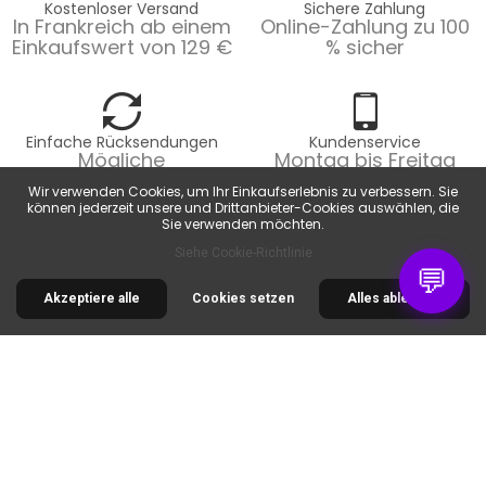
Kostenloser Versand
Sichere Zahlung
In Frankreich ab einem
Online-Zahlung zu 100
Einkaufswert von 129 €
% sicher
Einfache Rücksendungen
Kundenservice
Mögliche
Montag bis Freitag
Rücksendungen
von 9 bis 18 Uhr.
Wir verwenden Cookies, um Ihr Einkaufserlebnis zu verbessern. Sie
innerhalb von 14
können jederzeit unsere und Drittanbieter-Cookies auswählen, die
Tagen.
Sie verwenden möchten.
Siehe Cookie-Richtlinie
💬
Akzeptiere alle
Cookies setzen
Alles ablehnen
30 RUE DE LA SERRE
34320 ROUJAN
FRANCE
00 33 2 30 96 05 86
info@colorart.fr
Informations