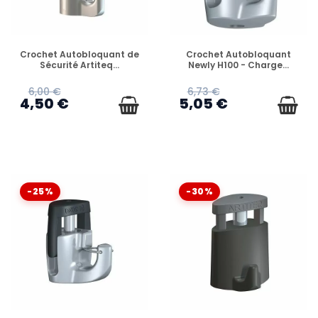
EN STOCK
EN STOCK
Crochet Autobloquant de
Crochet Autobloquant
Sécurité Artiteq...
Newly H100 - Charge...
6,00 €
6,73 €
4,50 €
5,05 €
-25%
-30%