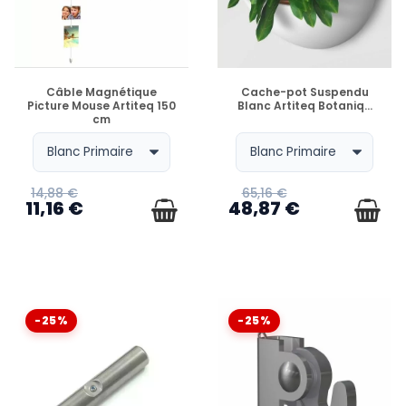
EN STOCK
EN STOCK
Câble Magnétique
Cache-pot Suspendu
Picture Mouse Artiteq 150
Blanc Artiteq Botaniq...
cm
14,88 €
65,16 €
11,16 €
48,87 €
-25%
-25%