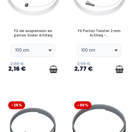
EN STOCK
EN STOCK
Fil de suspension en
Fil Perlon Twister 2 mm
perlon Slider Artiteq
Artiteq -...
2,88 €
3,96 €
2,16 €
2,77 €
-25%
-30%