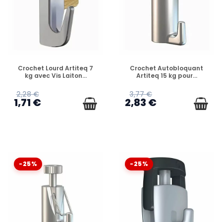
EN STOCK
EN STOCK
Crochet Lourd Artiteq 7
Crochet Autobloquant
kg avec Vis Laiton...
Artiteq 15 kg pour...
2,28 €
3,77 €
1,71 €
2,83 €
-25%
-25%