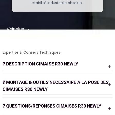
stabilité industrielle absolue.
Voir plus
Expertise & Conseils Techniques
❓
DESCRIPTION CIMAISE R30 NEWLY
L'excellence professionnelle pour vos accrochages
lourds
❓
MONTAGE & OUTILS NECESSAIRE A LA POSE DES
CIMAISES R30 NEWLY
La
cimaise R30 de la marque Newly
est la solution de
référence pour les professionnels de l'art, les musées,
et les particuliers souhaitant exposer des œuvres de
grand format. Conçu en aluminium extrudé de haute
❓
QUESTIONS/REPONSES CIMAISES R30 NEWLY
qualité, ce
rail d'accrochage mural
se distingue par