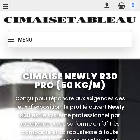
0
MENU
CIMAISE NEWLY R30
PRO (50 KG/M)
Conçu pour répondre aux exigences des
lieux d'exposition, le profilé ouvert
Newly
R30
est le système professionnel par
excellence. Avec sa forme en "J" très
compacte et sa robustesse à toute