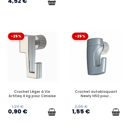
4,52 €
-25%
-25%
EN STOCK
EN STOCK
Crochet Léger à Vis
Crochet autobloquant
Artiteq 4 kg pour Cimaise
Newly H50 pour...
1,20 €
2,06 €
0,90 €
1,55 €