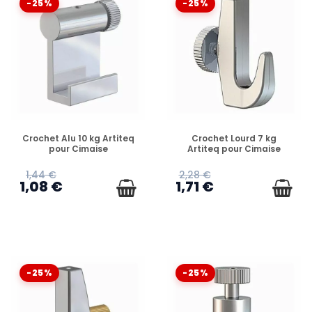
-25%
-25%
EN STOCK
EN STOCK
Crochet Alu 10 kg Artiteq
Crochet Lourd 7 kg
pour Cimaise
Artiteq pour Cimaise
1,44 €
2,28 €
1,08 €
1,71 €
-25%
-25%