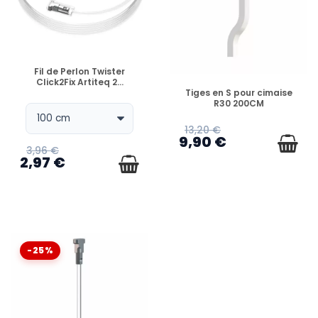
EN STOCK
Fil de Perlon Twister
Click2Fix Artiteq 2...
EN STOCK
Tiges en S pour cimaise
R30 200CM
13,20 €
9,90 €
3,96 €
2,97 €
-25%