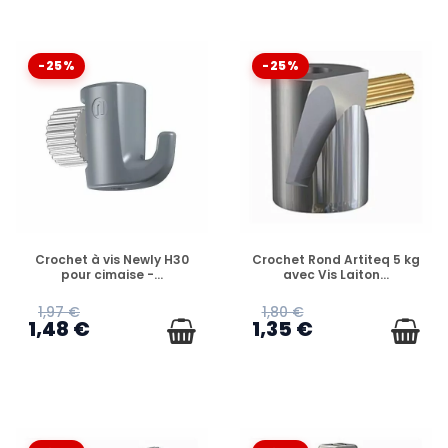
-25%
-25%
EN STOCK
EN STOCK
Crochet à vis Newly H30
Crochet Rond Artiteq 5 kg
pour cimaise -...
avec Vis Laiton...
1,97 €
1,80 €
1,48 €
1,35 €