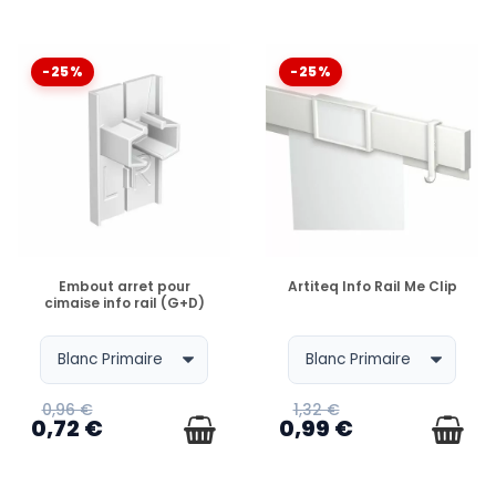
-25%
-25%
EN STOCK
EN STOCK
Embout arret pour
Artiteq Info Rail Me Clip
cimaise info rail (G+D)
0,96 €
1,32 €
0,72 €
0,99 €