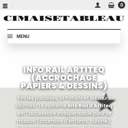
0
MENU
INFO RAIL ARTITEQ
(ACCROCHAGE
PAPIERS & DESSINS)
Fini les punaises, la Patafix et les murs
abîmés ! Le système
Info Rail d'Artiteq
est l'accessoire indispensable pour la
maison (chambre d'enfants, cuisine),