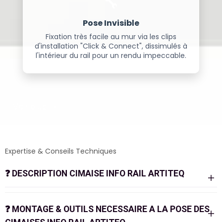
🔧
Pose Invisible
Fixation très facile au mur via les clips
d'installation "Click & Connect", dissimulés à
l'intérieur du rail pour un rendu impeccable.
Voir plus
Expertise & Conseils Techniques
❓
DESCRIPTION CIMAISE INFO RAIL ARTITEQ
Pourquoi choisir le système Info Rail d'Artiteq ?
L'
Info Rail
est la solution de référence pour créer un
❓
MONTAGE & OUTILS NECESSAIRE A LA POSE DES
affichage mural propre, organisé et modulable. Conçu