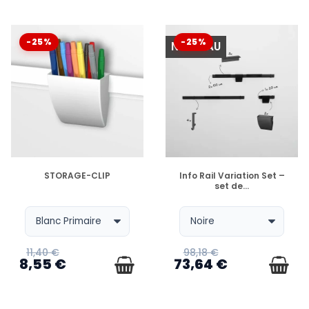
-25%
-25%
NOUVEAU
EN STOCK
EN STOCK
STORAGE-CLIP
Info Rail Variation Set –
set de...
11,40 €
98,18 €
8,55 €
73,64 €