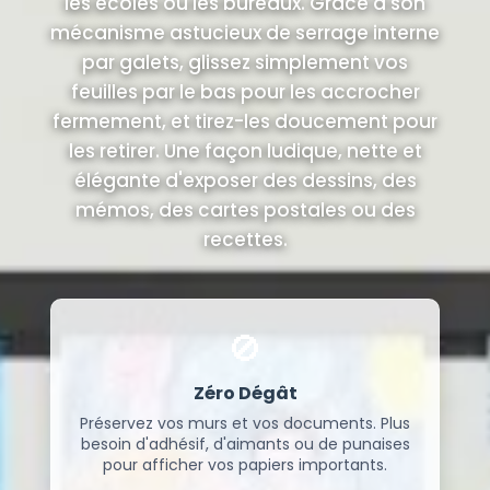
les écoles ou les bureaux. Grâce à son
mécanisme astucieux de serrage interne
par galets, glissez simplement vos
feuilles par le bas pour les accrocher
fermement, et tirez-les doucement pour
les retirer. Une façon ludique, nette et
élégante d'exposer des dessins, des
mémos, des cartes postales ou des
recettes.
🚫
Zéro Dégât
Préservez vos murs et vos documents. Plus
besoin d'adhésif, d'aimants ou de punaises
pour afficher vos papiers importants.