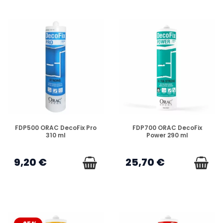
COLLES & OUTILS ORAC DECOR :
L'ASSURANCE D'UNE POSE PARFAITE
La réussite de votre installation dépend à 100% du choix
de la colle. Chez
Orac Decor
, la colle n'est pas un
simple adhésif, c'est une
résine technique
qui
fusionne les éléments avec le mur. Pour bénéficier de la
garantie d'usine et éviter les fissures aux joints, il est
impératif d'utiliser le trio gagnant : DecoFix Pro, Power et
Extra. Retrouvez aussi les outils de découpe (scies,
boîtes à onglets) adaptés aux matériaux durs.
EN STOCK
EN STOCK
FDP500 ORAC DecoFix Pro
FDP700 ORAC DecoFix
310 ml
Power 290 ml
FDP500 VS FDP700 : QUELLE COLLE POUR LE MUR ?
9,20 €
25,70 €
POURQUOI LA COLLE FX200 (JOINTS) EST-ELLE
OBLIGATOIRE ?