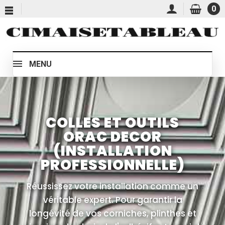
0
MENU
COLLES ET OUTILS
ORAC DECOR
(INSTALLATION
PROFESSIONNELLE)
Réussissez votre installation comme un
véritable expert. Pour garantir la
longévité de vos corniches, plinthes et