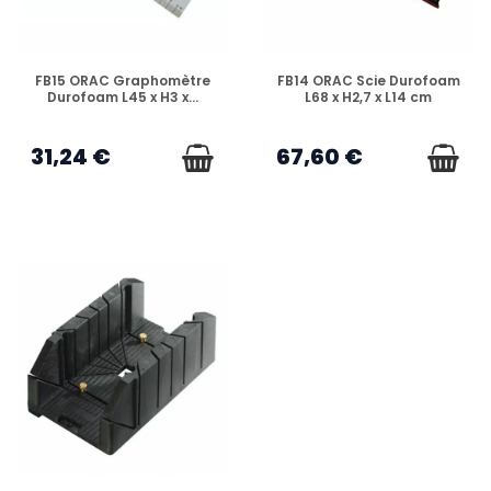
EN STOCK
EN STOCK
FB15 ORAC Graphomètre
FB14 ORAC Scie Durofoam
Durofoam L45 x H3 x...
L68 x H2,7 x L14 cm
31,24 €
67,60 €