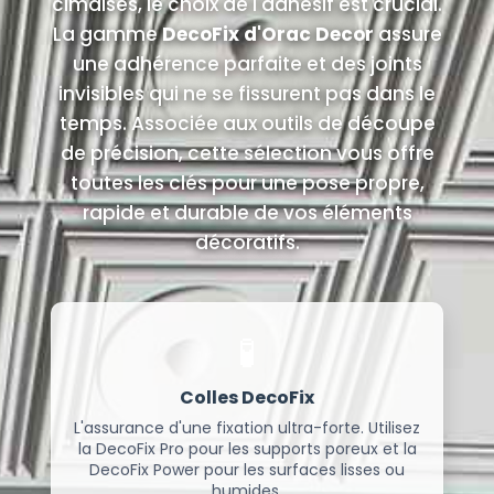
cimaises, le choix de l'adhésif est crucial.
La gamme
DecoFix d'Orac Decor
assure
une adhérence parfaite et des joints
invisibles qui ne se fissurent pas dans le
temps. Associée aux outils de découpe
de précision, cette sélection vous offre
toutes les clés pour une pose propre,
rapide et durable de vos éléments
décoratifs.
🧪
Colles DecoFix
L'assurance d'une fixation ultra-forte. Utilisez
la DecoFix Pro pour les supports poreux et la
DecoFix Power pour les surfaces lisses ou
humides.