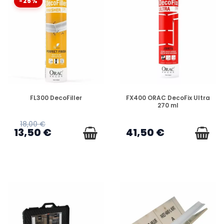
-25%
COMBIEN DE COLLE DOIS-JE COMMANDER ?
QUELLE SCIE UTILISER POUR COUPER LES
MOULURES ?
EN STOCK
EN STOCK
FL300 DecoFiller
FX400 ORAC DecoFix Ultra
COMMENT NETTOYER LES DÉBORDEMENTS DE
270 ml
COLLE ?
18,00 €
13,50 €
41,50 €