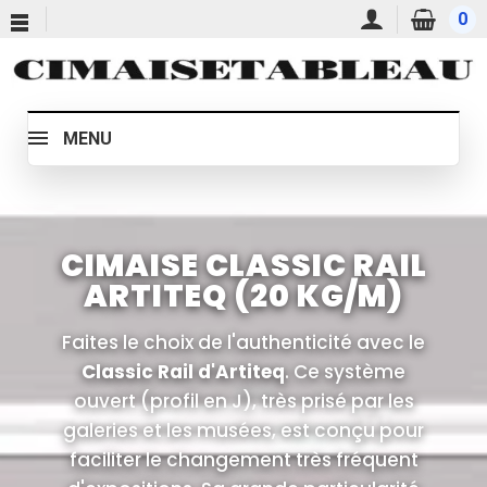
0
MENU
CIMAISE CLASSIC RAIL
ARTITEQ (20 KG/M)
Faites le choix de l'authenticité avec le
Classic Rail d'Artiteq
. Ce système
ouvert (profil en J), très prisé par les
galeries et les musées, est conçu pour
faciliter le changement très fréquent