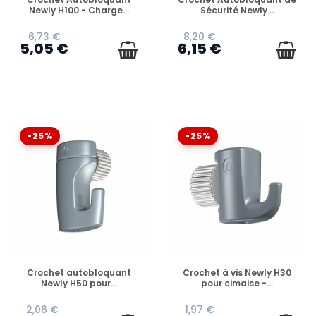
Newly H100 - Charge...
Sécurité Newly...
6,73 €
8,20 €
5,05 €
6,15 €
-25%
-25%
EN STOCK
EN STOCK
Crochet autobloquant
Crochet à vis Newly H30
Newly H50 pour...
pour cimaise -...
2,06 €
1,97 €