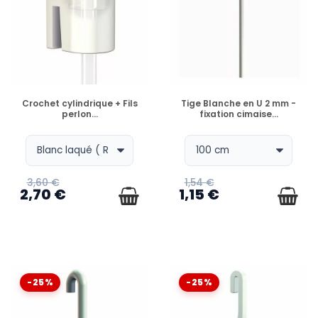
EN STOCK
EN STOCK
Crochet cylindrique + Fils
Tige Blanche en U 2 mm -
perlon...
fixation cimaise...
3,60 €
1,54 €
2,70 €
1,15 €
-25%
-25%