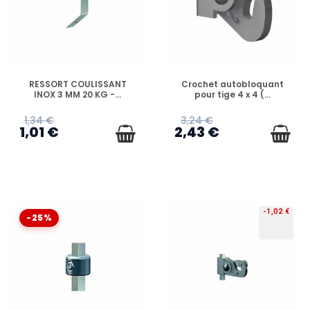
EN STOCK
EN STOCK
RESSORT COULISSANT
Crochet autobloquant
INOX 3 MM 20 KG -...
pour tige 4 x 4 (...
1,34 €
3,24 €
1,01 €
2,43 €
-1,02 €
-25%