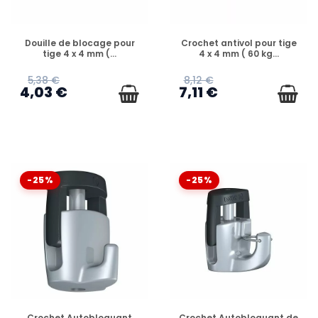
EN STOCK
EN STOCK
Douille de blocage pour
Crochet antivol pour tige
tige 4 x 4 mm (...
4 x 4 mm ( 60 kg...
5,38 €
8,12 €
4,03 €
7,11 €
-25%
-25%
EN STOCK
EN STOCK
Crochet Autobloquant
Crochet Autobloquant de