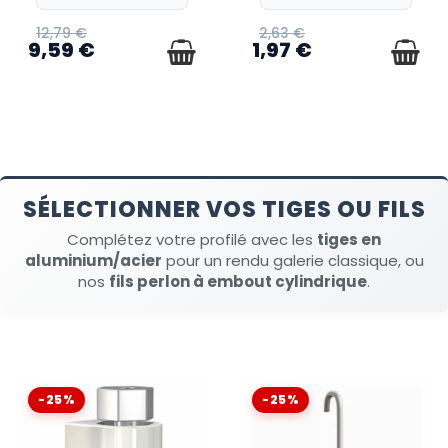
12,79 €
2,63 €
9,59 €
1,97 €
SÉLECTIONNER VOS TIGES OU FILS
Complétez votre profilé avec les
tiges en
aluminium/acier
pour un rendu galerie classique, ou
nos
fils perlon à embout cylindrique
.
-25%
-25%