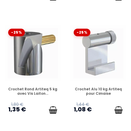
-25%
-25%
EN STOCK
EN STOCK
Crochet Rond Artiteq 5 kg
Crochet Alu 10 kg Artiteq
avec Vis Laiton...
pour Cimaise
1,80 €
1,44 €
1,35 €
1,08 €