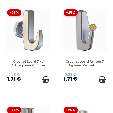
-25%
-25%
EN STOCK
EN STOCK
Crochet Lourd 7 kg
Crochet Lourd Artiteq 7
Artiteq pour Cimaise
kg avec Vis Laiton...
2,28 €
2,28 €
1,71 €
1,71 €
-25%
-25%