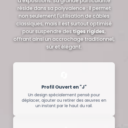
d'expositions. Sa grande particularité
réside dans sa polyvalence : il permet
non seulement l'utilisation de câbles
classiques, mais il est surtout optimisé
pour suspendre des
tiges rigides
,
offrant ainsi un accrochage traditionnel,
sûr et élégant.
🔄
Profil Ouvert en "J"
Un design spécialement pensé pour
déplacer, ajouter ou retirer des œuvres en
un instant par le haut du rail.