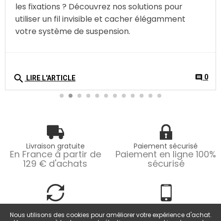
les fixations ? Découvrez nos solutions pour
utiliser un fil invisible et cacher élégamment
votre système de suspension.
search
0
comment
LIRE L'ARTICLE
Livraison gratuite
Paiement sécurisé
En France à partir de
Paiement en ligne 100%
129 € d'achats
sécurisé
Retours faciles
Service client
Retours possibles
Du lundi au vendredi
Nous utilisons des cookies pour améliorer votre expérience d'achat.