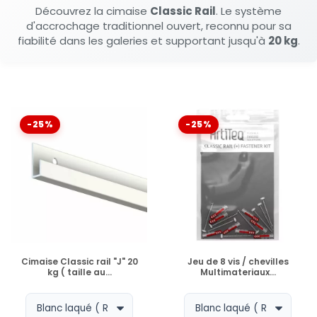
Découvrez la cimaise
Classic Rail
. Le système
d'accrochage traditionnel ouvert, reconnu pour sa
fiabilité dans les galeries et supportant jusqu'à
20 kg
.
-25%
-25%
EN STOCK
EN STOCK
Cimaise Classic rail "J" 20
Jeu de 8 vis / chevilles
kg ( taille au...
Multimateriaux...