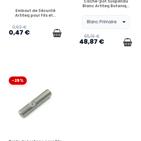
Cache-pot Suspendu
Blanc Artiteq Botaniq...
EN STOCK
Embout de Sécurité
Artiteq pour Fils et...
0,63 €
0,47 €
65,16 €
48,87 €
-25%
EN STOCK