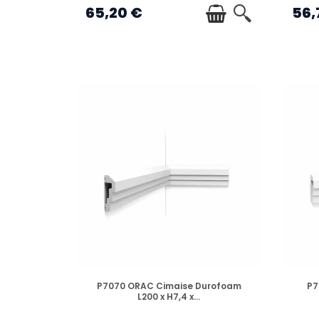
65,20 €
56,
EN STOCK
P7070 ORAC Cimaise Durofoam
P7
L200 x H7,4 x...