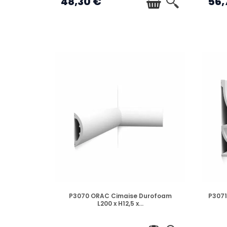
48,30 €
56,
moderne qui souligne l'architecture de l
Masquer les imperfections :
Elles sont
Des styles pour tous les intérieurs
La gamme
Orac Decor
est vaste et s'adapte
Style Classique :
Des cimaises sculptée
Style Moderne et Minimaliste :
Des lig
Cimaises Flexibles :
Une innovation maj
parfaitement les arrondis tout en garda
Conclusion : L'investissement déco du
Opter pour des
cimaises Orac Decor
, c'est
patrimoine immobilier. Ne laissez plus vos mur
EN STOCK
P3070 ORAC Cimaise Durofoam
P3071
L200 x H12,5 x...