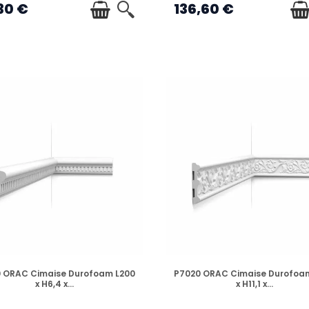
30 €
136,60 €
EN STOCK
EN STOCK
 ORAC Cimaise Durofoam L200
P7020 ORAC Cimaise Durofoa
x H6,4 x...
x H11,1 x...