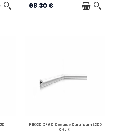
68,30 €
EN STOCK
20
P8020 ORAC Cimaise Durofoam L200
x H6 x...