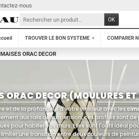
ntactez-nous
OK
cueil
TROUVER LE BON SYSTEME
COMPARER N
IMAISES ORAC DECOR
S ORAC DECOR (MOULURES E
 et de la profondeur à votre intérieur avec les
cim
rement aux rails de suspension, ces profilés sont d
s pour habiller vos murs. Elles sont l'outil idéal po
miter une transition entre deux couleurs de peintu