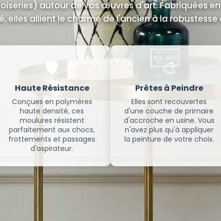
iseries) autour de vos œuvres d'art. Fabriquées en
é, elles allient le charme de l'ancien à la robustess
🛡️
🎨
Haute Résistance
Prêtes à Peindre
Conçues en polymères
Elles sont recouvertes
haute densité, ces
d'une couche de primaire
moulures résistent
d'accroche en usine. Vous
parfaitement aux chocs,
n'avez plus qu'à appliquer
frottements et passages
la peinture de votre choix.
d'aspirateur.