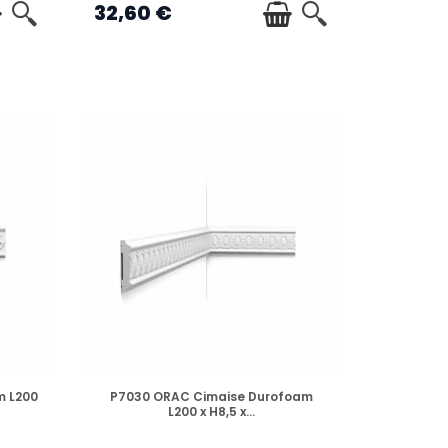
32,60 €
EN STOCK
m L200
P7030 ORAC Cimaise Durofoam
L200 x H8,5 x...