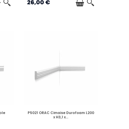
26,00 €
EN STOCK
ble
P5021 ORAC Cimaise Durofoam L200
x H3,1 x...