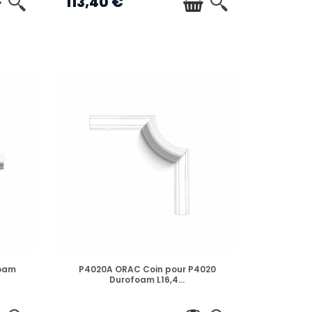
113,40 €
ieuses entre différents matériaux.
nnes.
gh Line
) pour les intérieurs contemporains.
, les versions
Orac Flex
épousent
rent une finition impeccable qui valorise votre
vec la référence de la décoration murale.
EN STOCK
oam
P4020A ORAC Coin pour P4020
Durofoam L16,4...