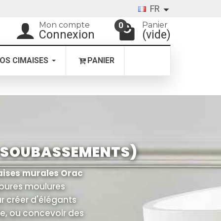
FR
Mon compte
Panier
0
Connexion
(vide)
OS CIMAISES
PANIER
T SOUBASSEMENTS)
aises murales Orac
e pures moulures
ur créer d'élégants
re, ou concevoir des