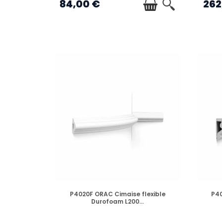
84,00 €
262
EN STOCK
P4020F ORAC Cimaise flexible
P4
Durofoam L200...