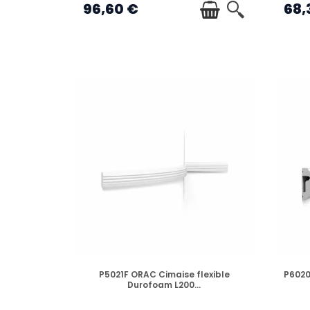
96,60 €
68,
EN STOCK
P5021F ORAC Cimaise flexible
P6020
Durofoam L200...