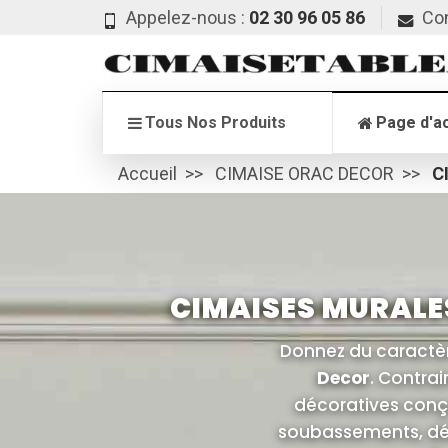
Appelez-nous :
02 30 96 05 86
Co
Tous Nos Produits
Page d'ac
Accueil
CIMAISE ORAC DECOR
C
CIMAISES MURALE
Donnez du caractère
Decor
. Contrai
décoratives conçue
soubassements, déli