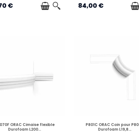
70 €
84,00 €
EN STOCK
EN STOCK
070F ORAC Cimaise flexible
P801C ORAC Coin pour P80
Durofoam L200...
Durofoam L19,8...