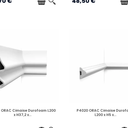
70 €
48,50 €
a pièce.
 parfaites pour cacher les fissures ou les transitions disgrac
 à toutes les époques :
s et ornementées pour respecter l'âme des bâtisses ancie
nes épurées, droites et lisses (comme la gamme
Steps
ou
Hi
eure d'Orac. Si vous avez des murs courbes ou des colonnes
nt la même solidité.
rable
 choisir la qualité professionnelle accessible à tous. Elles off
s nus : structurez, protégez et embellissez votre intérieur a
EN STOCK
EN STOCK
 ORAC Cimaise Durofoam L200
P4020 ORAC Cimaise Durof
x H37,2 x...
L200 x H5 x...