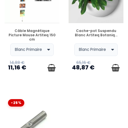
EN STOCK
EN STOCK
Câble Magnétique
Cache-pot Suspendu
Picture Mouse Artiteq 150
Blanc Artiteq Botaniq...
cm
14,88 €
65,16 €
11,16 €
48,87 €
-25%