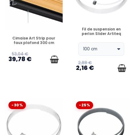
FICHE INSTALLATION
construction ou de la rénovation. Après cela, le profil
d'angle du faux plafond est fixé sur la
cimaise Art
Strip
. Lors de la pose de faux plafonds, l'utilisation de la
cimaise Art Strip
permet de disposer d'un
système
EN STOCK
de suspension de tableau
x dans toute la pièce pour
Fil de suspension en
perlon Slider Artiteq
un aménagement flexible des murs.
EN STOCK
Cimaise Art Strip pour
faux plafond 300 cm
53,04 €
39,78 €
2,88 €
2,16 €
-30%
-25%