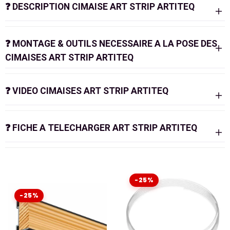
❓
DESCRIPTION CIMAISE ART STRIP ARTITEQ
❓
MONTAGE & OUTILS NECESSAIRE A LA POSE DES
CIMAISES ART STRIP ARTITEQ
❓
VIDEO CIMAISES ART STRIP ARTITEQ
❓
FICHE A TELECHARGER ART STRIP ARTITEQ
FICHE TECHNIQUE
La
cimaise des tableaux
intégrée au
faux plafond
-25%
Un
système de suspension de tableaux
appelé
-25%
cimaise Art Strip
peut être intégré au faux plafond. Il
remplace la latte qui était utilisée pour fixer les faux
plafonds. La
cimaise Art Strip
est installée en tant que
latte pendant la pose du faux plafond lors de la