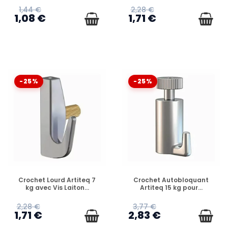
1,44 €
2,28 €
1,08 €
1,71 €
-25%
-25%
EN STOCK
EN STOCK
Crochet Lourd Artiteq 7
Crochet Autobloquant
kg avec Vis Laiton...
Artiteq 15 kg pour...
2,28 €
3,77 €
1,71 €
2,83 €