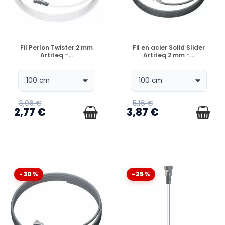
EN STOCK
EN STOCK
Fil Perlon Twister 2 mm
Fil en acier Solid Slider
Artiteq -...
Artiteq 2 mm -...
3,96 €
5,16 €
2,77 €
3,87 €
-30%
-25%