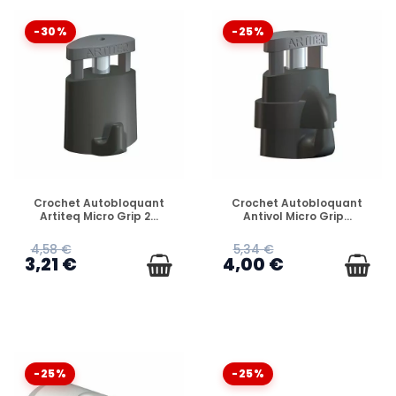
-30%
-25%
EN STOCK
EN STOCK
Crochet Autobloquant
Crochet Autobloquant
Artiteq Micro Grip 2...
Antivol Micro Grip...
4,58 €
5,34 €
3,21 €
4,00 €
-25%
-25%