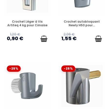
EN STOCK
EN STOCK
Crochet Léger à Vis
Crochet autobloquant
Artiteq 4 kg pour Cimaise
Newly H50 pour...
1,20 €
2,06 €
0,90 €
1,55 €
-25%
-25%