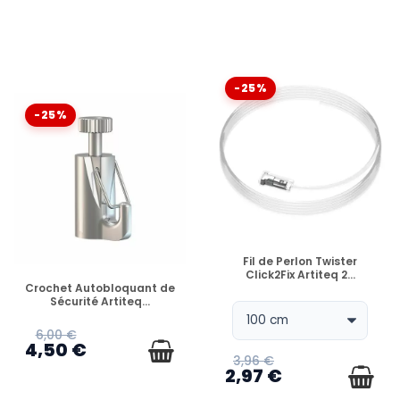
-25%
-25%
EN STOCK
Fil de Perlon Twister
Click2Fix Artiteq 2...
EN STOCK
Crochet Autobloquant de
Sécurité Artiteq...
6,00 €
4,50 €
3,96 €
2,97 €