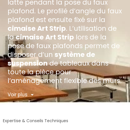
latte pendant la pose du faux
plafond. Le profilé d’angle du faux
plafond est ensuite fixé sur la
cimaise Art Strip
. L’utilisation de
la
cimaise Art Strip
lors de la
pose de faux plafonds permet de
disposer d’un
système de
suspension
de tableaux dans
toute la pièce pour
l’aménagement flexible des murs.
Voir plus
Expertise & Conseils Techniques