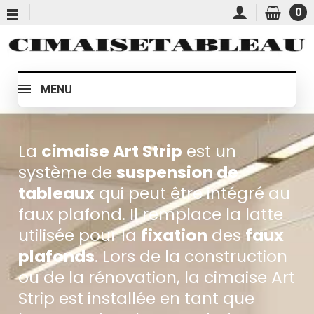
0
MENU
La
cimaise Art Strip
est un
système de
suspension de
tableaux
qui peut être intégré au
faux plafond. Il remplace la latte
utilisée pour la
fixation
des
faux
plafonds
. Lors de la construction
ou de la rénovation, la cimaise Art
Strip est installée en tant que