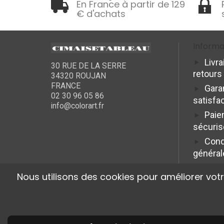
En France à partir de 129
€ d'achats
Informa
Livra
30 RUE DE LA SERRE
retours
34320 ROUJAN
FRANCE
Gara
02 30 96 05 86
satisfa
info@colorart.fr
Paie
sécuris
Cond
général
Nous utilisons des cookies pour améliorer vot