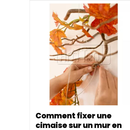
e
Accrocher un tableau
 en
lourd : pourquoi choisir