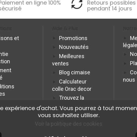
Paiement en ligne 100%
Retours possibles
sécurisé
pendant 14 jours
tions
Aide & Plus
Notre
isons et
Promotions
Me
légal
Nouveautés
ntie
No
Meilleures
ction
Pla
ventes
ment
Blog cimaise
Co
é
nous
Calculateur
itions
colle Orac decor
es
Trouvez la
cimaise idéale
re expérience d'achat. Vous pourrez à tout moment
Programme
vous souhaitez utiliser.
Affiliation Pro
Voir la politique des cookies