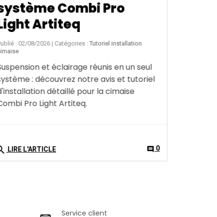
arch
0
comment
LIRE L'ARTICLE
Service client