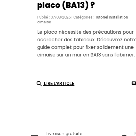
le Newly R70 Museum
Line ?
allation
Publié : 06/08/2026
| Catégories :
Tutoriel installation
ons pour
cimaise
rez notre
Vous cherchez une solution fiable pour
ment une
suspendre des œuvres d'art massives ?
'abîmer.
Découvrez le Newly R70 Museum Line, la
cimaise de référence pour les charges
lourdes.
0
comment
search
commen
LIRE L'ARTICLE
Livraison gratuite