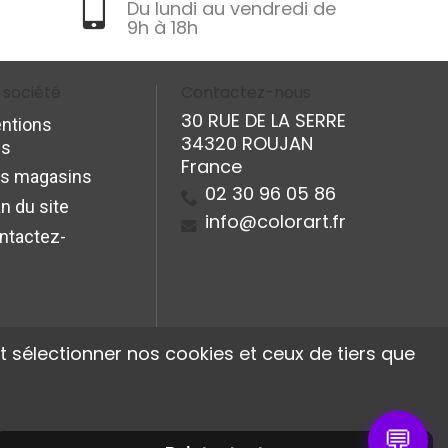
Du lundi au vendredi de
9h à 18h
 société
Contactez-nous
30 RUE DE LA SERRE
ntions
34320 ROUJAN
es
France
s magasins
02 30 96 05 86
n du site
info@colorart.fr
ntactez-
 sélectionner nos cookies et ceux de tiers que
💬