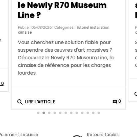
se
système Combi Pro
Light Artiteq
Publié : 02/08/2026
| Catégories :
Tutoriel installation
cimaise
Suspension et éclairage réunis en un seul
système : découvrez notre avis et tutoriel
d'installation détaillé pour la cimaise
Combi Pro Light Artiteq.
search
0
comment
LIRE L'ARTICLE
0
t
Paiement sécurisé
Retours faciles