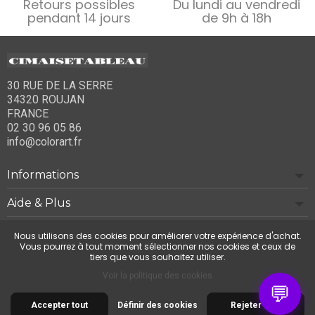
Retours possibles
Du lundi au vendredi
pendant 14 jours
de 9h à 18h
30 RUE DE LA SERRE
34320 ROUJAN
FRANCE
02 30 96 05 86
info@colorart.fr
Informations
Aide & Plus
Notre société
Nous utilisons des cookies pour améliorer votre expérience d'achat.
Vous pourrez à tout moment sélectionner nos cookies et ceux de
tiers que vous souhaitez utiliser.
Contactez-nous
Voir la politique des cookies
💬
Accepter tout
Définir des cookies
Rejeter tout
© 2026 Cimaise Tableau. Tous droits réservés.