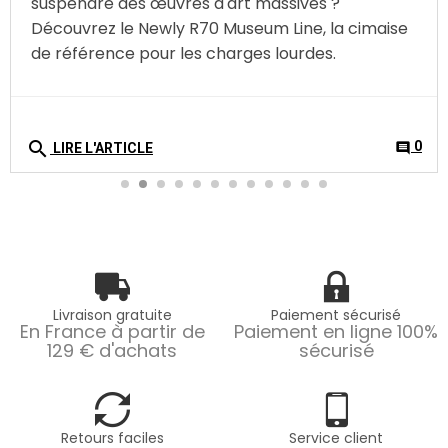
suspendre des œuvres d'art massives ?
Découvrez le Newly R70 Museum Line, la cimaise
de référence pour les charges lourdes.
search
0
comment
LIRE L'ARTICLE
Livraison gratuite
Paiement sécurisé
En France à partir de
Paiement en ligne 100%
129 € d'achats
sécurisé
Retours faciles
Service client