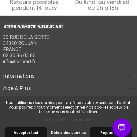
Retours possibles
Du lundi au vendredi
pendant 14 jours
de 9h à 18h
30 RUE DE LA SERRE
34320 ROUJAN
FRANCE
02 30 96 05 86
info@colorart.fr
Informations
Aide & Plus
Notre société
Nous utilisons des cookies pour améliorer votre expérience d'achat.
Vous pourrez à tout moment sélectionner nos cookies et ceux de
tiers que vous souhaitez utiliser.
Contactez-nous
Voir la politique des cookies
💬
Accepter tout
Définir des cookies
Rejeter tout
© 2026 Cimaise Tableau. Tous droits réservés.