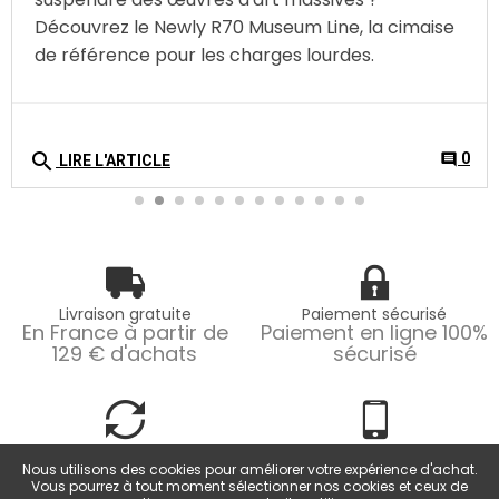
Livraison gratuite
Paiement sécurisé
En France à partir de
Paiement en ligne 100%
129 € d'achats
sécurisé
Retours faciles
Service client
Retours possibles
Du lundi au vendredi
Nous utilisons des cookies pour améliorer votre expérience d'achat.
pendant 14 jours
de 9h à 18h
Vous pourrez à tout moment sélectionner nos cookies et ceux de