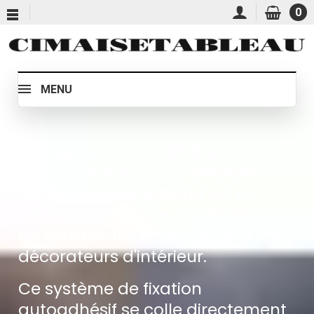
0
MENU
Plexiglas
ou vos
miroirs
sans
abîmer le support ? L'
attache
adhésive pour Dibond
est la
solution technique privilégiée par
les artistes, les imprimeurs et les
décorateurs d'intérieur.
Ce système de fixation
autoadhésif se colle directement