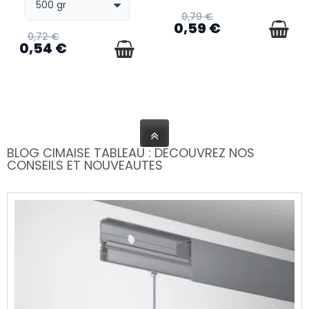
0,79 €
0,59 €
0,72 €
0,54 €
BLOG CIMAISE TABLEAU : DECOUVREZ NOS
CONSEILS ET NOUVEAUTES
Avis et guide d'installation
du système Combi Pro Light
Artiteq