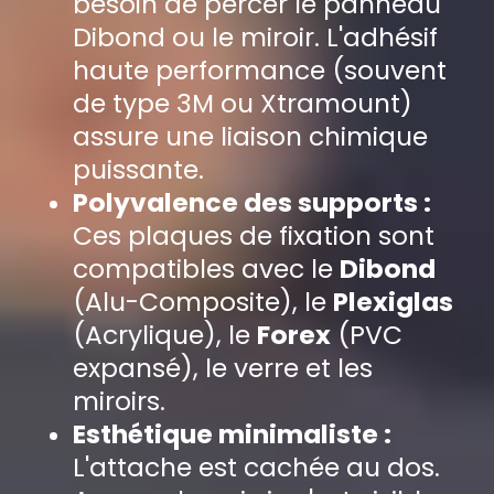
besoin de percer le panneau
Dibond ou le miroir. L'adhésif
haute performance (souvent
de type 3M ou Xtramount)
assure une liaison chimique
puissante.
Polyvalence des supports :
Ces plaques de fixation sont
compatibles avec le
Dibond
(Alu-Composite), le
Plexiglas
(Acrylique), le
Forex
(PVC
expansé), le verre et les
miroirs.
Esthétique minimaliste :
L'attache est cachée au dos.