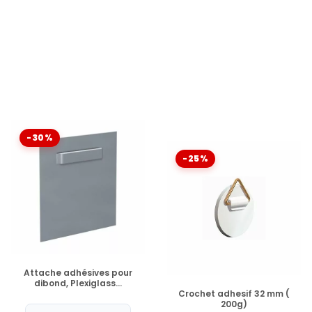
pour équilibrer le poids et
stabiliser le tableau.
Voir plus
-30%
-25%
EN STOCK
Attache adhésives pour
dibond, Plexiglass...
EN STOCK
Crochet adhesif 32 mm (
200g)