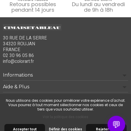
Retours possibles
Du lundi au vendredi
pendant 14 jours
de 9h à 18h
30 RUE DE LA SERRE
34320 ROUJAN
FRANCE
02 30 96 05 86
info@colorart.fr
Informations
Aide & Plus
Notre société
Nous utilisons des cookies pour améliorer votre expérience d'achat.
Vous pourrez à tout moment sélectionner nos cookies et ceux de
tiers que vous souhaitez utiliser.
Contactez-nous
Voir la politique des cookies
💬
Accepter tout
Définir des cookies
Rejeter tout
© 2026 Cimaise Tableau. Tous droits réservés.