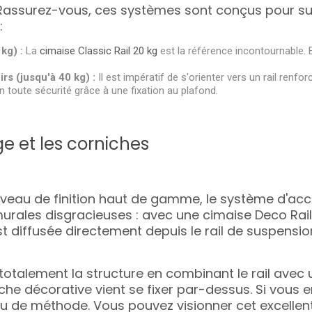
e. Rassurez-vous, ces systèmes sont conçus pour 
:
kg) :
La
cimaise Classic Rail 20 kg
est la référence incontournable. E
rs (jusqu'à 40 kg) :
Il est impératif de s'orienter vers un rail renfor
n toute sécurité grâce à une fixation au plafond.
ge et les corniches
niveau de finition haut de gamme, le système d'acc
murales disgracieuses : avec une
cimaise Deco Rail
est diffusée directement depuis le rail de suspensi
talement la structure en combinant le rail avec u
niche décorative vient se fixer par-dessus. Si vous e
 de méthode. Vous pouvez visionner cet excellent