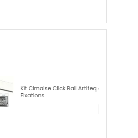
ise Click Rail Artiteq avec
s
12,86 €
17,15 €