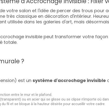
tème d’Accrochage Invisible : Fixer 
 de votre salon et l'idée de percer des trous pou
e très classique en décoration d'intérieur. Heureus
nt utilisée dans les galeries d'art, mais désormais
crochage invisible peut transformer votre façon
é totale.
murale ?
pension) est un
système d'accrochage invisible
c
nction entre le mur et le plafond.
transparent) ou en acier qui se glisse ou se clipse n'importe où dans
g du fil et se bloque à la hauteur désirée pour accueillir votre cadre.