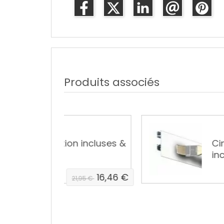
Produits associés
ion incluses &
Cimaise click rail 
incluses)
16,46 €
21,95 €