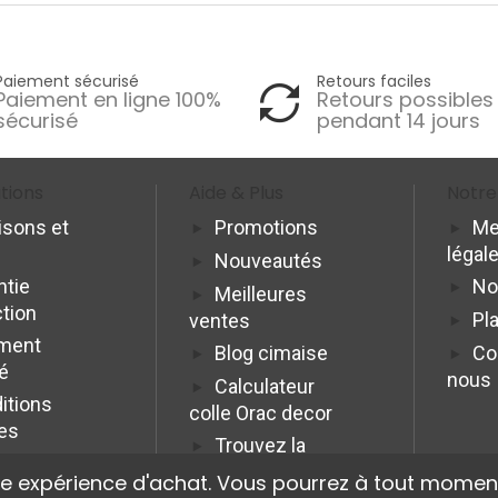
Paiement sécurisé
Retours faciles
Paiement en ligne 100%
Retours possibles
sécurisé
pendant 14 jours
tions
Aide & Plus
Notre
isons et
Promotions
Me
légal
Nouveautés
ntie
No
Meilleures
ction
Pla
ventes
ment
Blog cimaise
Co
é
nous
Calculateur
itions
colle Orac decor
es
Trouvez la
cimaise idéale
re expérience d'achat. Vous pourrez à tout moment