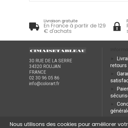
Livraison gratuite
En France à partir de 129
€ d'achats
Informa
Livra
30 RUE DE LA SERRE
retours
34320 ROUJAN
FRANCE
Gara
02 30 96 05 86
satisfa
info@colorart.fr
Paie
sécuris
Cond
général
Nous utilisons des cookies pour améliorer vot