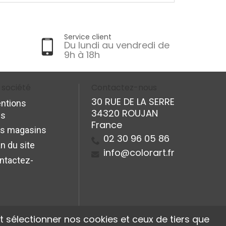
Service client
Du lundi au vendredi de
9h à 18h
 société
Contactez-nous
30 RUE DE LA SERRE
ntions
34320 ROUJAN
es
France
s magasins
02 30 96 05 86
n du site
info@colorart.fr
ntactez-
 sélectionner nos cookies et ceux de tiers que