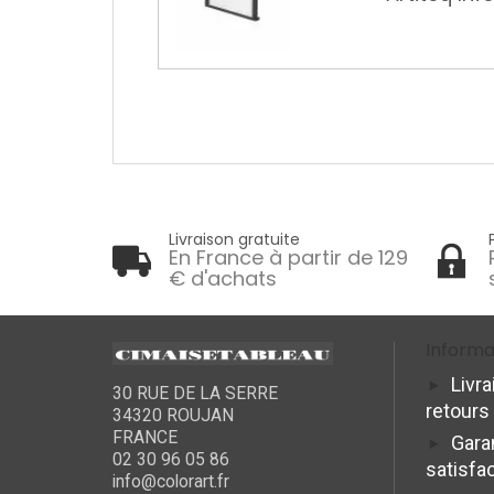
EMBOUTS DE RAIL)
0,99 €
1,32 €
Livraison gratuite
En France à partir de 129
€ d'achats
Informa
Livra
30 RUE DE LA SERRE
retours
34320 ROUJAN
FRANCE
Gara
02 30 96 05 86
satisfa
info@colorart.fr