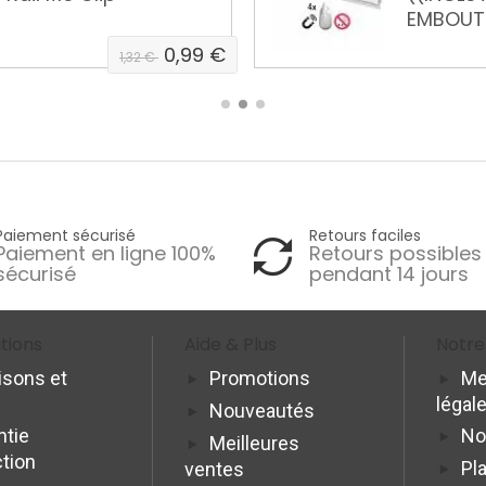
Matériel
56,39 €
75,19 €
Paiement sécurisé
Retours faciles
Paiement en ligne 100%
Retours possibles
sécurisé
pendant 14 jours
tions
Aide & Plus
Notre
isons et
Promotions
Me
légal
Nouveautés
ntie
No
Meilleures
ction
Pla
ventes