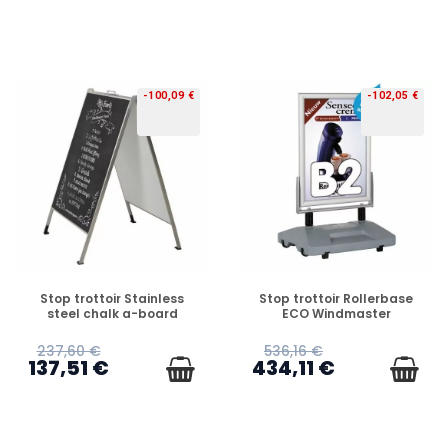
-100,09 €
-102,05 €
PRÉCOMMANDE
PRÉCOMMANDE
Stop trottoir Stainless
Stop trottoir Rollerbase
steel chalk a-board
ECO Windmaster
237,60 €
536,16 €
137,51 €
434,11 €