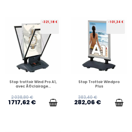
-321,18 €
-101,34 €
PRÉCOMMANDE
PRÉCOMMANDE
Stop trottoir Wind Pro A1,
Stop Trottoir Windpro
avec Ã©clairage...
Plus
2 038,80 €
383,40 €
1 717,62 €
282,06 €