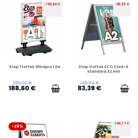
-100,60 €
-65,55 €
PRÉCOMMANDE
PRÉCOMMANDE
Stop Trottoir Windpro Lite
Stop trottoir ECO Click-A
standard 32 mm
289,20 €
148,94 €
188,60 €
83,39 €
-100,17 €
-25%