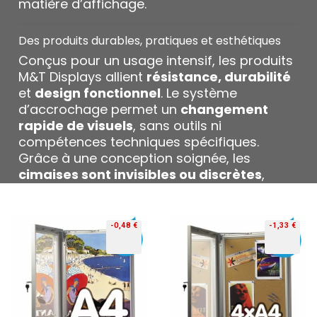
matière d’affichage.
Des produits durables, pratiques et esthétiques
Conçus pour un usage intensif, les produits
M&T Displays allient
résistance, durabilité
et
design fonctionnel
. Le système
d’accrochage permet un
changement
rapide de visuels
, sans outils ni
compétences techniques spécifiques.
Grâce à une conception soignée, les
cimaises sont invisibles ou discrètes
,
mettant en valeur le contenu affiché plutôt
que le support lui-même.
-0,48 €
-1,33 €
En résumé : pourquoi choisir les cimaises M&T
Displays ?
✅
Systèmes de suspension
professionnels
et durables
✅
Installation simple
et sans dégâts