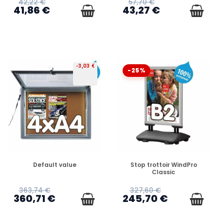
42,22 €
57,70 €
41,86 €
43,27 €
-3,03 €
-25%
PRÉCOMMANDE
PRÉCOMMANDE
Default value
Stop trottoir WindPro
Classic
363,74 €
327,60 €
360,71 €
245,70 €