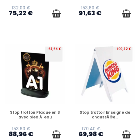
132,00 €
153,60 €
75,22 €
91,63 €
-64,64 €
-100,42 €
PRÉCOMMANDE
PRÉCOMMANDE
Stop trottoir Plaque en S
Stop trottoir Enseigne de
avec pied Ã eau
chaussÃ©e...
153,60 €
170,40 €
88,96 €
69,98 €