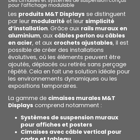
Des cimaises et systèmes de suspension conçus
pour l’affichage modulable
Les
produits M&T Displays
se distinguent
par leur
modularité
et leur
simplicité
d’installation
. Grâce aux
rails muraux en
aluminium
, aux
câbles perlon ou câbles
en acier
, et aux
crochets ajustables
, il est
possible de créer des installations
évolutives, où les éléments peuvent être
ajoutés, déplacés ou retirés sans perçage
répété. Cela en fait une solution idéale pour
les environnements dynamiques ou les
expositions temporaires.
La gamme de
cimaises murales M&T
Displays
comprend notamment :
Systèmes de suspension muraux
pour affiches et posters
Cimaises avec câble vertical pour
cadre et tableau