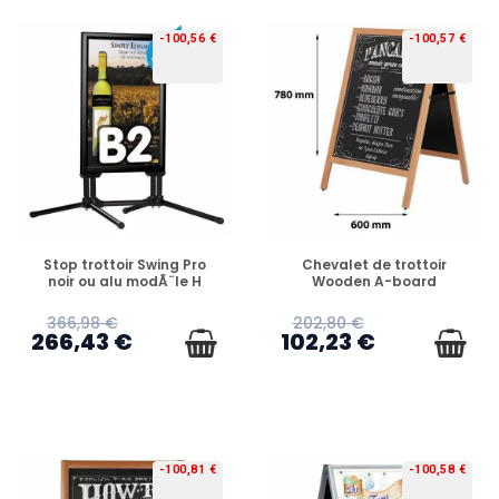
-100,56 €
-100,57 €
PRÉCOMMANDE
PRÉCOMMANDE
Stop trottoir Swing Pro
Chevalet de trottoir
noir ou alu modÃ¨le H
Wooden A-board
366,98 €
202,80 €
266,43 €
102,23 €
-100,81 €
-100,58 €