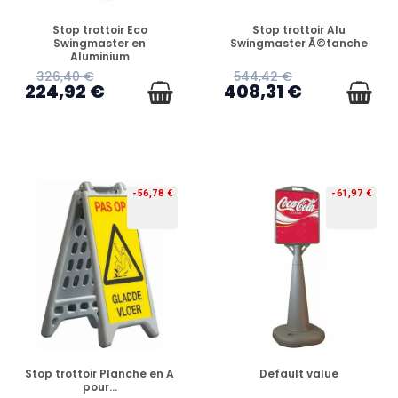
PRÉCOMMANDE
PRÉCOMMANDE
Stop trottoir Eco
Stop trottoir Alu
Swingmaster en
Swingmaster Ã©tanche
Aluminium
326,40 €
544,42 €
224,92 €
408,31 €
-56,78 €
-61,97 €
PRÉCOMMANDE
PRÉCOMMANDE
Stop trottoir Planche en A
Default value
pour...