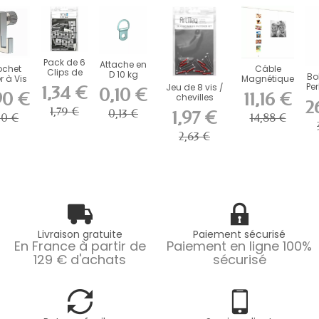
Pack de 6
Attache en
ochet
Câble
Clips de
D 10 kg
Bo
r à Vis
Magnétique
Fixation
Per
Jeu de 8 vis /
1,34 €
eq 4 kg
Picture
0,10 €
Click &...
90 €
11,16 €
chevilles
our
Mouse
2
Multimateriaux...
maise
Artiteq 150
1,79 €
0,13 €
1,97 €
20 €
14,88 €
cm
2,63 €
Livraison gratuite
Paiement sécurisé
En France à partir de
Paiement en ligne 100%
129 € d'achats
sécurisé