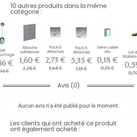
10 autres produits dans la même
catégorie :
Pack 5
Serre cable
Attache
Pack 5
Set
Attaches
alu
adhésives
Attaches
Lot 
ochage
Renforcées
pour
Renforcée
Stabili
2,73 €
0,18 €
1,60 €
5,35 €
 fils
1 trou + vis
dibond,
3 trou + vis
en Mo
86 €
0,5
Plexiglass...
Adhési
3,64 €
0,23 €
2,28 €
7,13 €
,14 €
0,7
Avis (0)
Aucun avis n'a été publié pour le moment.
Les clients qui ont acheté ce produit
ont également acheté :