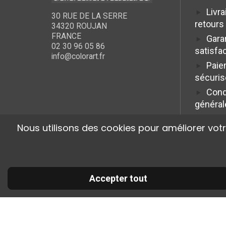
Livra
30 RUE DE LA SERRE
retours
34320 ROUJAN
FRANCE
Gara
02 30 96 05 86
satisfa
info@colorart.fr
Paie
sécuris
Cond
général
Nous utilisons des cookies pour améliorer vot
Accepter tout