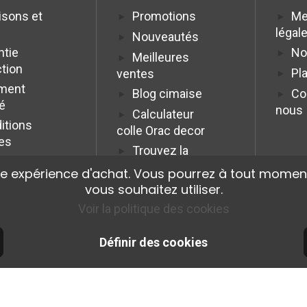
isons et
Promotions
Me
légal
Nouveautés
ntie
No
Meilleures
ction
Pla
ventes
ment
Blog cimaise
Co
é
nous
Calculateur
itions
colle Orac decor
es
Trouvez la
cimaise idéale
re expérience d'achat. Vous pourrez à tout moment
Programme
vous souhaitez utiliser.
Affiliation Pro
Voir la politique des cookies
Définir des cookies
© 2026 Cimaise Tableau. Tous droits réservés.