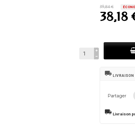
39,84 €
ÉCONO
38,18 
local_shipping
LIVRAISON
Partager
local_shipping
Livraison p