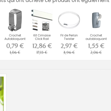
ents qui ont acheté ce produit ont également 
Crochet
Kit Cimaise
Fil de Perlon
Crochet
Autobloquant
Click Rail
Twister
autobloquant
Artiteq 4 kg
Artiteq avec
Click2Fix
Newly H50
0,79 €
12,86 €
2,97 €
1,55 €
pour...
Fixations
Artiteq 2...
pour...
1,06 €
17,15 €
3,96 €
2,06 €