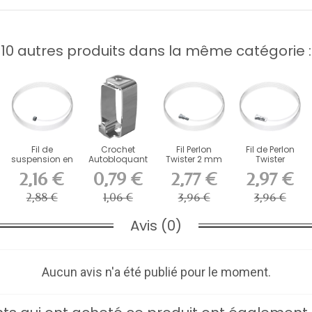
10 autres produits dans la même catégorie :
Fil de
Crochet
Fil Perlon
Fil de Perlon
suspension en
Autobloquant
Twister 2 mm
Twister
perlon Slider
Artiteq 4 kg
Artiteq -...
Click2Fix
2,16 €
0,79 €
2,77 €
2,97 €
Artiteq
pour...
Artiteq 2...
2,88 €
1,06 €
3,96 €
3,96 €
Avis (0)
Aucun avis n'a été publié pour le moment.