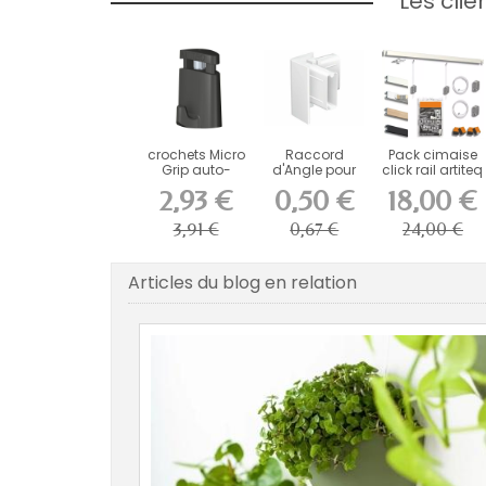
Les cli
crochets Micro
Raccord
Pack cimaise
Grip auto-
d'Angle pour
click rail artiteq
bloquants 10
Cimaise Click
ECO
2,93 €
0,50 €
18,00 €
kgs...
Rail...
3,91 €
0,67 €
24,00 €
Articles du blog en relation