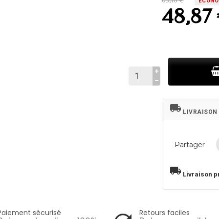
65,16 €
ÉCONO
48,87
local_shipping
LIVRAISON
Partager
local_shipping
Livraison p
Paiement sécurisé
Retours faciles