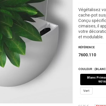
Végétalisez vo
cache-pot susp
Conçu spécifiq
cimaises, il a
votre décorati
et modulable.
RÉFÉRENCE
7600.110
COULEUR : (BLANC 
Blanc Primai
9016 
Vert