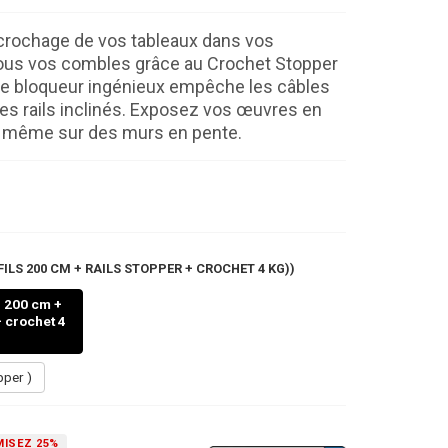
crochage de vos tableaux dans vos
sous vos combles grâce au Crochet Stopper
 Ce bloqueur ingénieux empêche les câbles
 les rails inclinés. Exposez vos œuvres en
, même sur des murs en pente.
ILS 200 CM + RAILS STOPPER + CROCHET 4 KG))
s 200 cm +
+ crochet 4
pper )
ISEZ 25%