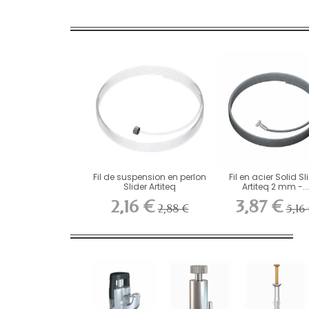
Fil de suspension en perlon
Fil en acier Solid Sl
Slider Artiteq
Artiteq 2 mm -...
2,16 €
3,87 €
2,88 €
5,16