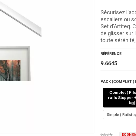
Sécurisez l'ac
escaliers ou 
Set d'Artiteq.
de glisser sur
toute sérénité
RÉFÉRENCE
9.6645
PACK (COMPLET ( F
Complet ( Fil
rails Stopper 
kg)
Simple ( Railsto
6,02 €
ÉCONOM