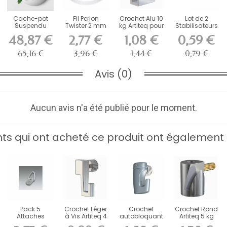
Cache-pot
Fil Perlon
Crochet Alu 10
Lot de 2
Suspendu
Twister 2 mm
kg Artiteq pour
Stabilisateurs
Blanc Artiteq
Artiteq -...
Cimaise
en Mousse
48,87 €
2,77 €
1,08 €
0,59 €
Botaniq...
Adhésive...
65,16 €
3,96 €
1,44 €
0,79 €
Avis (0)
Aucun avis n'a été publié pour le moment.
ents qui ont acheté ce produit ont également 
Pack 5
Crochet Léger
Crochet
Crochet Rond
Attaches
à Vis Artiteq 4
autobloquant
Artiteq 5 kg
Renforcées 1
kg pour
Newly H50
avec Vis