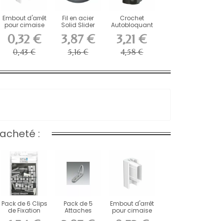
Embout d'arrêt
Fil en acier
Crochet
pour cimaise
Solid Slider
Autobloquant
Click Rail...
Artiteq 2 mm
Artiteq Micro
0,32 €
3,87 €
3,21 €
-...
Grip 2...
0,43 €
5,16 €
4,58 €
acheté :
Pack de 6 Clips
Pack de 5
Embout d'arrêt
de Fixation
Attaches
pour cimaise
Click &...
Renforcées 2
Click Rail...