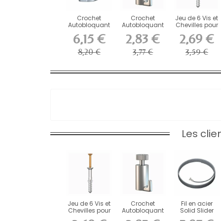
Crochet
Crochet
Jeu de 6 Vis et
Autobloquant
Autobloquant
Chevilles pour
de Sécurité
Artiteq 15 kg
Cimaise...
6,15 €
2,83 €
2,69 €
Newly...
pour...
8,20 €
3,77 €
3,59 €
Les cli
Jeu de 6 Vis et
Crochet
Fil en acier
Chevilles pour
Autobloquant
Solid Slider
Cimaise...
Artiteq 15 kg
Artiteq 2 mm