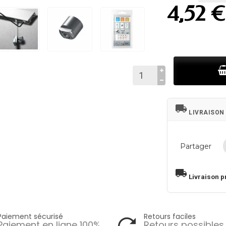
4,52 €
local_shipping
LIVRAISON
Partager
local_shipping
Livraison p
Paiement sécurisé
Retours faciles
Paiement en ligne 100%
Retours possibles