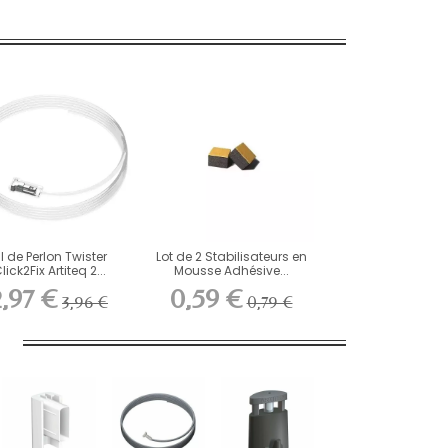
il de Perlon Twister
Lot de 2 Stabilisateurs en
lick2Fix Artiteq 2...
Mousse Adhésive...
2,97 €
0,59 €
3,96 €
0,79 €