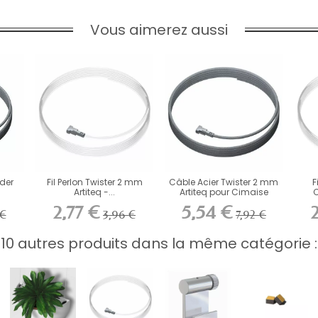
Vous aimerez aussi
ider
Fil Perlon Twister 2 mm
Câble Acier Twister 2 mm
F
Artiteq -...
Artiteq pour Cimaise
C
2,77 €
5,54 €
 €
3,96 €
7,92 €
10 autres produits dans la même catégorie :