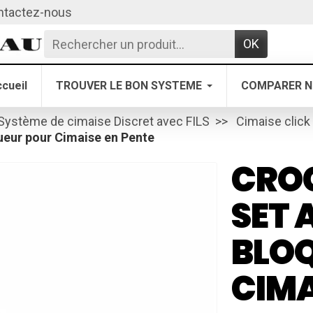
ntactez-nous
OK
cueil
TROUVER LE BON SYSTEME
COMPARER N
Système de cimaise Discret avec FILS
Cimaise click 
ueur pour Cimaise en Pente
CRO
SET 
BLO
CIMA