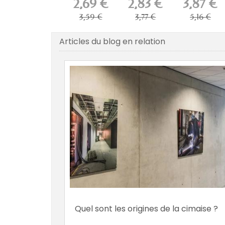
2,69 €
2,83 €
3,87 €
pour...
-...
3,59 €
3,77 €
5,16 €
Articles du blog en relation
Quel sont les origines de la cimaise ?