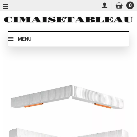
0
MENU