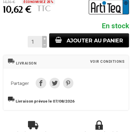
14,16 €
ÉCONOMISEZ 25%
TTC
10,62 €
En stock
AJOUTER AU PANIER
local_shipping
VOIR CONDITIONS
LIVRAISON
Partager
local_shipping
Livraison prévue le 07/08/2026