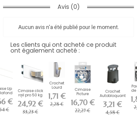
Avis (0)
Aucun avis n'a été publié pour le moment.
Les clients qui ont acheté ce produit
ont également acheté :
Crochet
Pa
Lourd
ise Up
Cimaise
de 
Cimaise click
Crochet
Artiteq 7
plafond
Picture
1,71 €
rail pro 50 kg
Autobloquant
kg avec
1
Kg 200
mousse solo
c
( Fixation...
66 €
Artiteq Micro
Vis
16,70 €
cm
24,92 €
3,21 €
2,28 €
Grip 2...
Laiton...
2
54 €
22,27 €
33,23 €
4,58 €