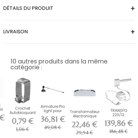
DÉTAILS DU PRODUIT
LIVRAISON
10 autres produits dans la même
catégorie :
t
Armature Pro
Crochet
is
TRANSFO
light pour
Transformateur
Autobloquant
 kg
220/12
Lampe
 €
électronique
Artiteq 4 kg
36,81 €
HALOGENE/LED
0,79 €
Halo+LED...
pour...
139,86 €
e
22,46 €
100 Watt
49,08 €
1,06 €
186,48 €
29,94 €