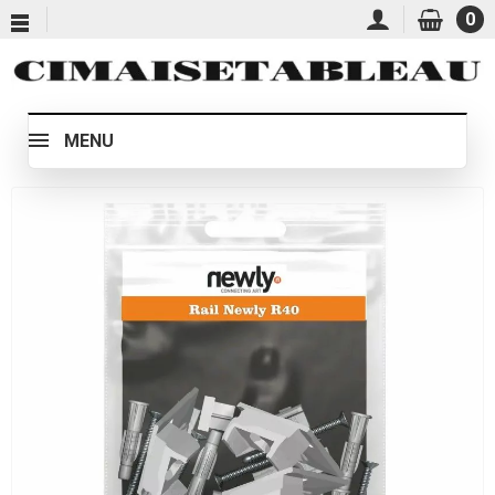
0
MENU