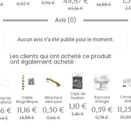
1,
48,87 €
po
Botaniq...
ise
Artiteq 150
3,96 €
6,02 €
 €
14,88 €
cm
2,
65,16 €
Avis (0)
Aucun avis n'a été publié pour le moment.
Les clients qui ont acheté ce produit
ont également acheté :
Clips de
Cima
Raccord
Câble
Attache a
fixation
ise Up
H2
d'angle
Magnétique
dent pour
pour
plafond
1,10 €
secur
cimaise
Picture
cadre
contour
g 200
11,2
0,59 €
11,16 €
0,50 €
66 €
200 c
mini click
Mouse
rail ( par...
cm
fixatio
1,46 €
rail...
Artiteq 150
15,0
0,78 €
14,88 €
0,66 €
54 €
cm