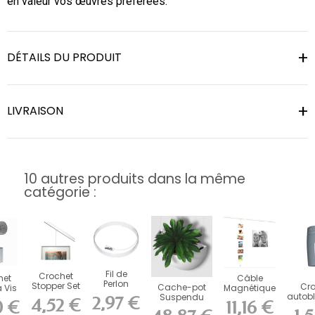
en valeur vos œuvres préférées.
DÉTAILS DU PRODUIT
LIVRAISON
10 autres produits dans la même
catégorie :
Fil de
Crochet
het
Câble
Perlon
Stopper Set
Cro
Cache-pot
 Vis
Magnétique
Twister
Artiteq -
autob
Suspendu
 4 kg
Picture
2,97 €
4,52 €
0 €
11,16 €
Click2Fix
Bloqueur...
Newl
Blanc Artiteq
r
Mouse
Artiteq 2...