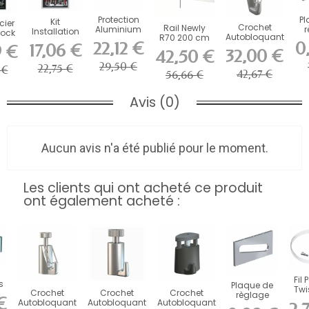
Protection
Pl
Kit
cier
Crochet
Rail Newly
Aluminium
r
Installation
Lock
Autobloquant
R70 200 cm
pour Newly
p
Newly R70
-...
22,12 €
0
17,06 €
avec Securité
blanc
9 €
R70
M
Museum
32,00 €
42,50 €
70 Kg -...
Museum -...
Museum...
Line -...
29,50 €
22,75 €
 €
42,67 €
56,66 €
Avis (0)
Aucun avis n'a été publié pour le moment.
Les clients qui ont acheté ce produit
ont également acheté :
Fil 
s
Plaque de
Twi
Crochet
Crochet
Crochet
règlage
€
Autobloquant
Autobloquant
Autobloquant
pour R70
Artit