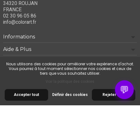
34320 ROUJAN
FRANCE
02 30 96 05 86
info@colorart.fr
Informations
Aide & Plus
Notre société
Nous utilisons des cookies pour améliorer votre expérience d'achat.
Vous pourrez à tout moment sélectionner nos cookies et ceux de
tiers que vous souhaitez utiliser.
Contactez-nous
Voir la politique des cookies
💬
Accepter tout
Définir des cookies
Rejeter tout
© 2026 Cimaise Tableau. Tous droits réservés.