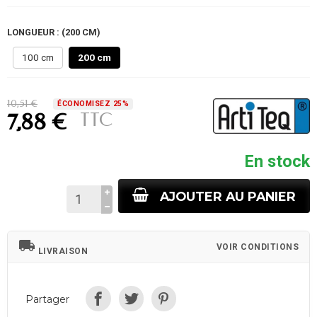
LONGUEUR : (200 CM)
100 cm
200 cm
10,51 €
ÉCONOMISEZ 25%
TTC
7,88 €
En stock
AJOUTER AU PANIER
local_shipping
VOIR CONDITIONS
LIVRAISON
Partager