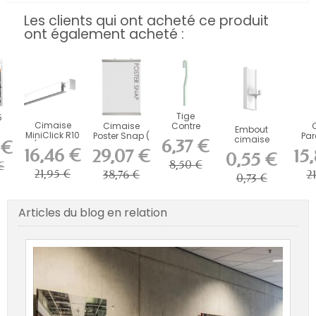
Les clients qui ont acheté ce produit
ont également acheté :
Tige
5
Cimaise
Cimaise
Contre
C
Embout
MiniClick R10
Poster Snap (
coudée 4 X
Pa
se
cimaise
6,37 €
 €
( Fixation
Par 2
4 mm en
60
is
newly R30 -
16,46 €
29,07 €
15
0,55 €
incluses...
HAUT/BAS)
alu 20 kg
cont
les
accrochage...
8,50 €
€
-...
21,95 €
38,76 €
21
0,73 €
Articles du blog en relation