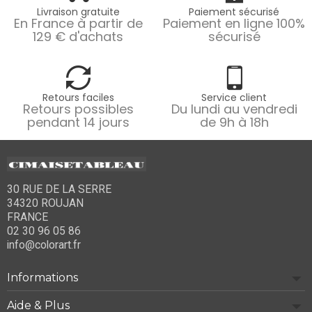
Livraison gratuite
Paiement sécurisé
En France à partir de
Paiement en ligne 100%
129 € d'achats
sécurisé
Retours faciles
Service client
Retours possibles
Du lundi au vendredi
pendant 14 jours
de 9h à 18h
30 RUE DE LA SERRE
34320 ROUJAN
FRANCE
02 30 96 05 86
info@colorart.fr
Informations
Aide & Plus