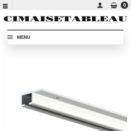
0
MENU