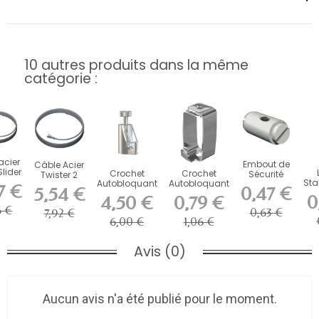
10 autres produits dans la même
catégorie :
 acier
Embout de
Câble Acier
Slider
Crochet
Crochet
Sécurité
Twister 2
eq 2
Sta
Autobloquant
Autobloquant
Artiteq pour
mm Artiteq
7 €
0,47 €
5,54 €
...
e
de Sécurité
Artiteq 4 kg
Fils et...
pour
0
4,50 €
0,79 €
Ad
Artiteq...
pour...
Cimaise
6 €
0,63 €
7,92 €
6,00 €
1,06 €
Avis (0)
Aucun avis n'a été publié pour le moment.