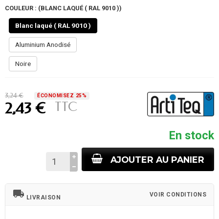
COULEUR : (BLANC LAQUÉ ( RAL 9010 ))
Blanc laqué ( RAL 9010 )
Aluminium Anodisé
Noire
3,24 €
ÉCONOMISEZ 25%
TTC
2,43 €
En stock
AJOUTER AU PANIER
local_shipping
VOIR CONDITIONS
LIVRAISON