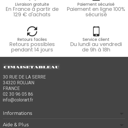
Livraison gratuite
Paiement sécurisé
En France à partir de
Paiement en ligne 100%
129 € d'achats
sécurisé
Retours faciles
Service client
Retours possibles
Du lundi au vendredi
pendant 14 jours
de 9h à 18h
30 RUE DE LA SERRE
34320 ROUJAN
FRANCE
02 30 96 05 86
info@colorart.fr
Informations
Aide & Plus