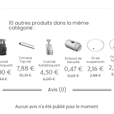
10 autres produits dans la même
catégorie :
Fi
Cimaise
Fil de
Embout de
Tw
Top rail
ochet
Crochet
suspension
Sécurité
pour
loquant
Autobloquant
en perlon
Artiteq pour
2
7,88 €
2,16 €
0,47 €
Art
plafond (
ol Micro
de Sécurité
Slider
Fils et...
00 €
4,50 €
taille au...
ip...
Artiteq...
Artiteq
3
10,51 €
2,88 €
0,63 €
34 €
6,00 €
Avis (0)
Aucun avis n'a été publié pour le moment.