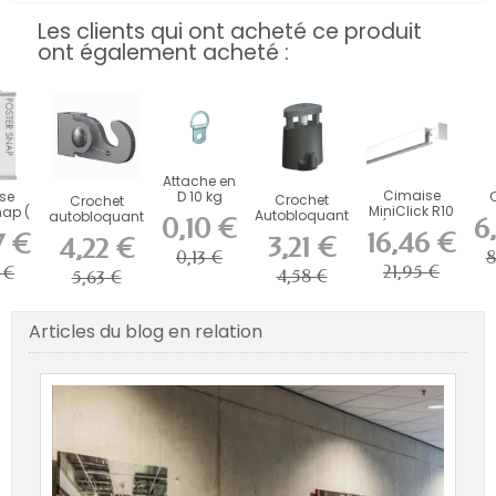
Les clients qui ont acheté ce produit
ont également acheté :
Attache en
Cimaise
se
D 10 kg
Crochet
Crochet
MiniClick R10
nap (
co
Autobloquant
autobloquant
0,10 €
6
( Fixation
2
4
Artiteq Micro
pour tige 4 x 4
16,46 €
7 €
3,21 €
4,22 €
incluses...
AS)
al
Grip 2...
(...
0,13 €
8
21,95 €
 €
4,58 €
5,63 €
Articles du blog en relation