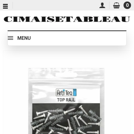
0
MENU