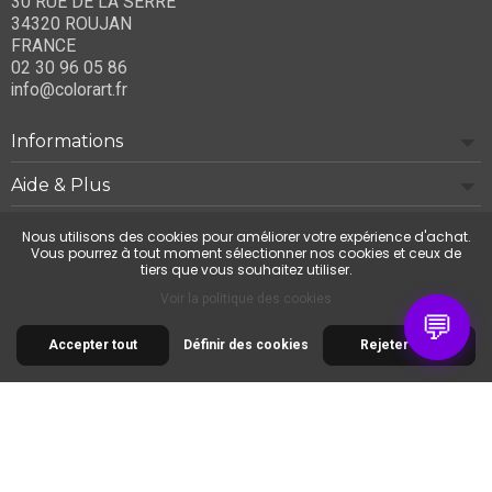
30 RUE DE LA SERRE
34320 ROUJAN
FRANCE
02 30 96 05 86
info@colorart.fr
Informations
Aide & Plus
Notre société
Nous utilisons des cookies pour améliorer votre expérience d'achat.
Vous pourrez à tout moment sélectionner nos cookies et ceux de
tiers que vous souhaitez utiliser.
Contactez-nous
Voir la politique des cookies
💬
Accepter tout
Définir des cookies
Rejeter tout
© 2026 Cimaise Tableau. Tous droits réservés.