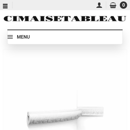
0
MENU