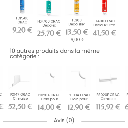
FDP500
FL300
FX400 ORAC
FDP700 ORAC
ORAC
DecoFiller
DecoFix Ultra
DecoFix
DecoFix Pro
9,20 €
270 ml
Power 290 ml
310 ml
13,50 €
41,50 €
25,70 €
18,00 €
10 autres produits dans la même
catégorie :
C
PX147 ORAC
P8020F ORAC
PX120A ORAC
PX103A ORAC
Cimaise
Cimaise
Coin pour
Coin pour
m
Duropolymer
flexible
PX120
PX103
€
52,50 €
115,92 €
14,00 €
12,90 €
..
L200 x H0,9...
Durofoam
L
Duropolymer...
Duropolymer...
L200...
Avis (0)