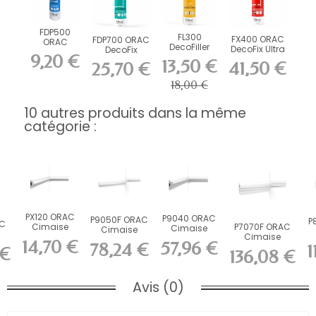
FDP500
FL300
FX400 ORAC
FDP700 ORAC
ORAC
DecoFiller
DecoFix Ultra
DecoFix
DecoFix Pro
9,20 €
270 ml
Power 290 ml
310 ml
13,50 €
41,50 €
25,70 €
18,00 €
10 autres produits dans la même
catégorie :
PX120 ORAC
P9040 ORAC
P9050F ORAC
P
C
Cimaise
P7070F ORAC
Cimaise
Cimaise
Duropolymer
Cimaise
Durofoam
flexible
14,70 €
57,96 €
m
78,24 €
1
L200 x H4 x...
flexible
L200 x H5 x...
 €
Durofoam
136,08 €
..
Durofoam
L200...
L200...
Avis (0)