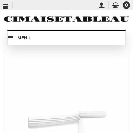
0
MENU