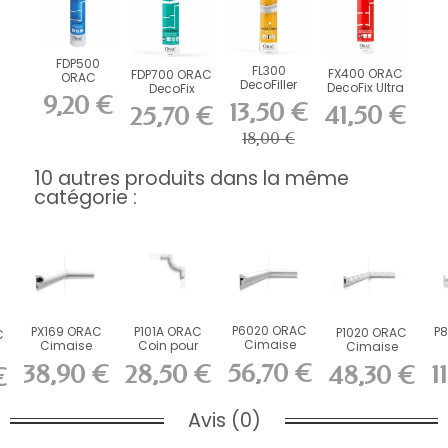
FDP500
FL300
FX400 ORAC
FDP700 ORAC
ORAC
DecoFiller
DecoFix Ultra
DecoFix
DecoFix Pro
9,20 €
270 ml
Power 290 ml
310 ml
13,50 €
41,50 €
25,70 €
18,00 €
10 autres produits dans la même
catégorie :
P6020 ORAC
PX169 ORAC
P101A ORAC
P
P1020 ORAC
C
Cimaise
Cimaise
Coin pour
Cimaise
Durofoam
Duropolymer
P1020
Durofoam
56,70 €
38,90 €
28,50 €
1
48,30 €
€
L200 x H6,4 x...
L200 x H5,5...
Durofoam
L200 x H4,9 x...
L24,5...
Avis (0)