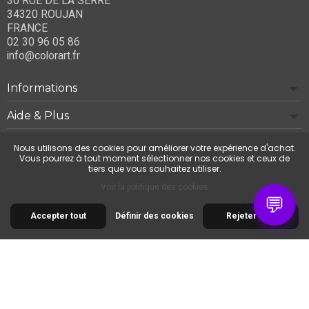
30 RUE DE LA SERRE
34320 ROUJAN
FRANCE
02 30 96 05 86
info@colorart.fr
Informations
Aide & Plus
Notre société
Nous utilisons des cookies pour améliorer votre expérience d'achat.
Vous pourrez à tout moment sélectionner nos cookies et ceux de
tiers que vous souhaitez utiliser.
Contactez-nous
Voir la politique des cookies
💬
Accepter tout
Définir des cookies
Rejeter tout
© 2026 Cimaise Tableau. Tous droits réservés.