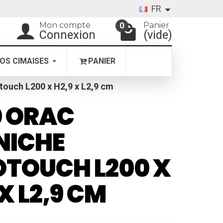
FR
Mon compte
Panier
0
Connexion
(vide)
OS CIMAISES
PANIER
ouch L200 x H2,9 x L2,9 cm
0 ORAC
NICHE
TOUCH L200 X
 X L2,9 CM