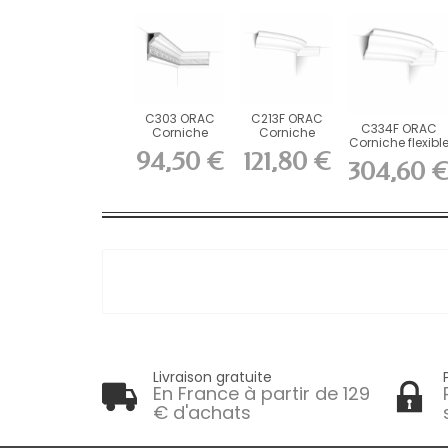
C303 ORAC
C213F ORAC
C334F ORAC
Corniche
Corniche
Corniche flexibl
Purotouch
flexible Flex
94,50 €
121,80 €
Flex L200 x...
L200 x H14,4...
L200 x...
304,60 
Livraison gratuite
En France à partir de 129
€ d'achats