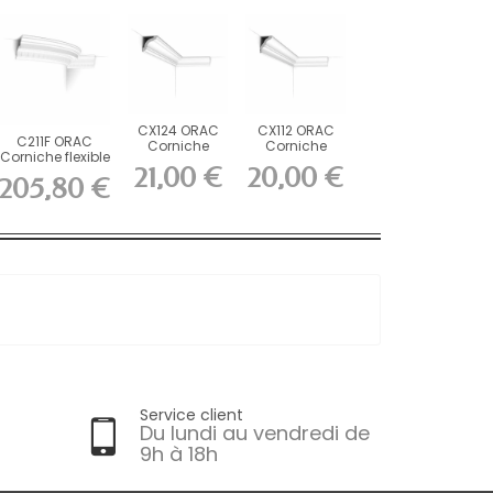
CX124 ORAC
CX112 ORAC
C211F ORAC
Corniche
Corniche
Corniche flexible
Durofoam
Durofoam
21,00 €
20,00 €
Flex L200 x...
L200 x H4,9 x...
L200 x H5,4 x...
205,80 €
Service client
Du lundi au vendredi de
9h à 18h