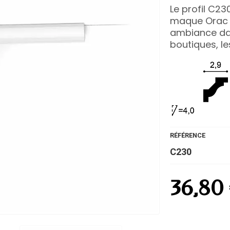
Le profil C23
maque Orac d
ambiance dan
boutiques, l
RÉFÉRENCE
C230
36,80