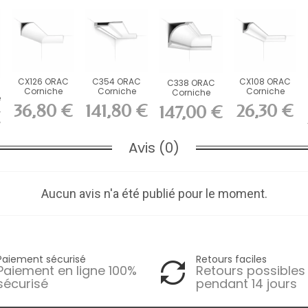
CX126 ORAC
C354 ORAC
CX108 ORAC
C338 ORAC
Corniche
Corniche
Corniche
Corniche
e
Durofoam
Purotouch
Durofoam
Purotouch L200
36,80 €
141,80 €
26,30 €
147,00 €
L200 x H8,7 x...
L200 x H4 x...
L200 x H5,4 x...
x H18,2...
€
Avis (0)
Aucun avis n'a été publié pour le moment.
Paiement sécurisé
Retours faciles
Paiement en ligne 100%
Retours possibles
sécurisé
pendant 14 jours