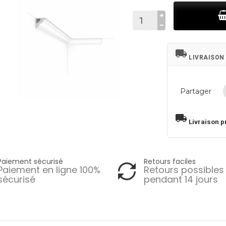
local_shipping
LIVRAISON
Partager
local_shipping
Livraison p
Paiement sécurisé
Retours faciles
Paiement en ligne 100%
Retours possibles
sécurisé
pendant 14 jours