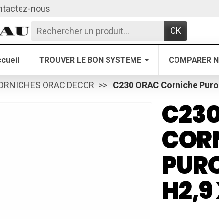
ntactez-nous
OK
cueil
TROUVER LE BON SYSTEME
COMPARER N
ORNICHES ORAC DECOR
C230 ORAC Corniche Purot
C23
COR
PURO
H2,9