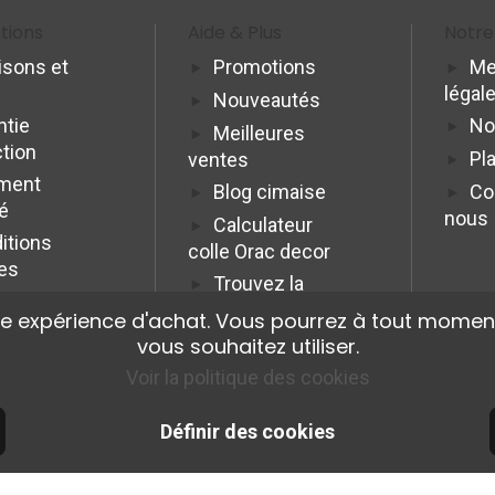
tions
Aide & Plus
Notre
isons et
Promotions
Me
légal
Nouveautés
ntie
No
Meilleures
ction
Pla
ventes
ment
Blog cimaise
Co
é
nous
Calculateur
itions
colle Orac decor
es
Trouvez la
cimaise idéale
re expérience d'achat. Vous pourrez à tout moment
Programme
vous souhaitez utiliser.
Affiliation Pro
Voir la politique des cookies
Définir des cookies
© 2026 Cimaise Tableau. Tous droits réservés.