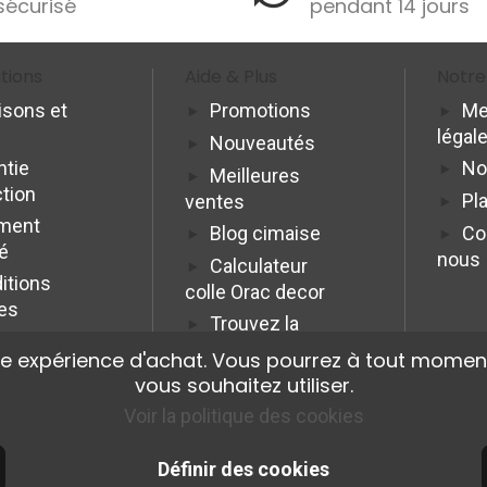
sécurisé
pendant 14 jours
tions
Aide & Plus
Notre
isons et
Promotions
Me
légal
Nouveautés
ntie
No
Meilleures
ction
Pla
ventes
ment
Blog cimaise
Co
é
nous
Calculateur
itions
colle Orac decor
es
Trouvez la
cimaise idéale
re expérience d'achat. Vous pourrez à tout moment
Programme
vous souhaitez utiliser.
Affiliation Pro
Voir la politique des cookies
Définir des cookies
© 2026 Cimaise Tableau. Tous droits réservés.