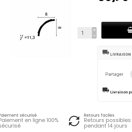
local_shipping
LIVRAISON
Partager
local_shipping
Livraison p
Paiement sécurisé
Retours faciles
Paiement en ligne 100%
Retours possibles
sécurisé
pendant 14 jours