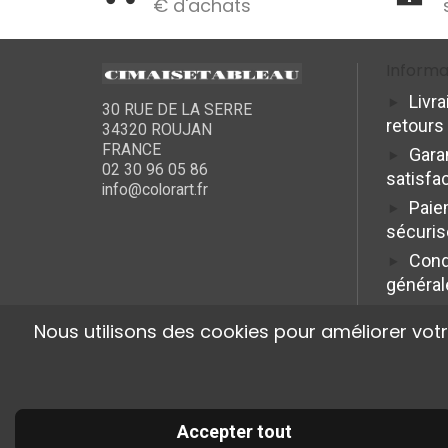
€ d'achats
Informa
Livra
30 RUE DE LA SERRE
retours
34320 ROUJAN
FRANCE
Gara
02 30 96 05 86
satisfa
info@colorart.fr
Paie
sécuris
Cond
général
Nous utilisons des cookies pour améliorer vot
Accepter tout