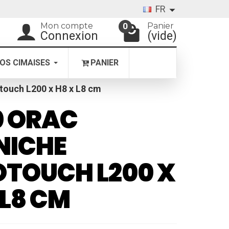
FR
Mon compte
Panier
0
Connexion
(vide)
OS CIMAISES
PANIER
ouch L200 x H8 x L8 cm
0 ORAC
NICHE
TOUCH L200 X
 L8 CM