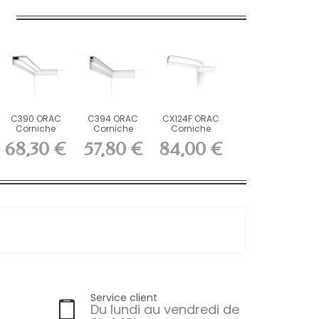
C390 ORAC
C394 ORAC
CX124F ORAC
Corniche
Corniche
Corniche
Purotouch
Purotouch
flexible
68,30 €
57,80 €
84,00 €
L200 x H6 x...
L200 x H9,5 x...
Durofoam...
Service client
Du lundi au vendredi de