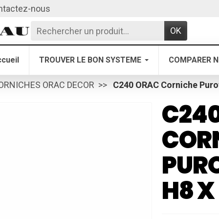
ntactez-nous
OK
cueil
TROUVER LE BON SYSTEME
COMPARER N
ORNICHES ORAC DECOR
C240 ORAC Corniche Purot
C24
COR
PURO
H8 X