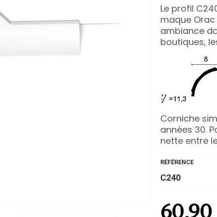
Le profil C24
maque Orac d
ambiance dan
boutiques, l
Corniche simp
années 30. Pa
nette entre l
RÉFÉRENCE
C240
60,90