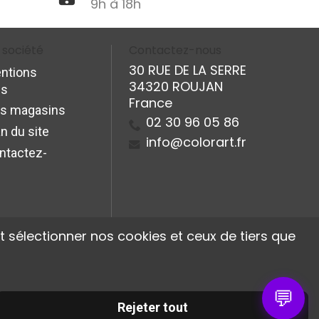
9h à 18h
 société
Contactez-nous
30 RUE DE LA SERRE
ntions
34320 ROUJAN
es
France
s magasins
02 30 96 05 86
n du site
info@colorart.fr
ntactez-
 sélectionner nos cookies et ceux de tiers que
💬
Rejeter tout