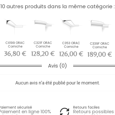
10 autres produits dans la même catégorie :
CX199 ORAC
C321F ORAC
C353 ORAC
C339F ORAC
Corniche
Corniche
Corniche
Corniche
Durofoam
flexible Flex
Purotouch L200
flexible Flex
36,80 €
128,20 €
126,00 €
189,00 €
L200 x H8 x...
L200 x...
x H3 x...
L200 x...
Avis (0)
Aucun avis n'a été publié pour le moment.
Paiement sécurisé
Retours faciles
Paiement en ligne 100%
Retours possibles