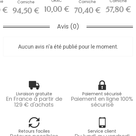
ORAC
Corniche
he
Corniche
Corniche
Corniche
Purotouch
ch
Purotouch
Purotouch
10,00 €
57,80 €
 €
70,40 €
94,50 €
non-primed
L200 x H2,1 x...
x...
L200 x H6,4 x...
L200 x H14,1...
Durofoam...
Avis (0)
Aucun avis n'a été publié pour le moment.
Livraison gratuite
Paiement sécurisé
En France à partir de
Paiement en ligne 100%
129 € d'achats
sécurisé
Retours faciles
Service client