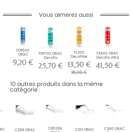
Vous aimerez aussi
FDP500
FL300
FX400 ORAC
FDP700 ORAC
ORAC
DecoFiller
DecoFix Ultra
DecoFix
DecoFix Pro
9,20 €
270 ml
Power 290 ml
310 ml
13,50 €
41,50 €
25,70 €
18,00 €
10 autres produits dans la même
catégorie :
CB523N
C360 ORAC
RAC
C331 ORAC
C339 ORAC