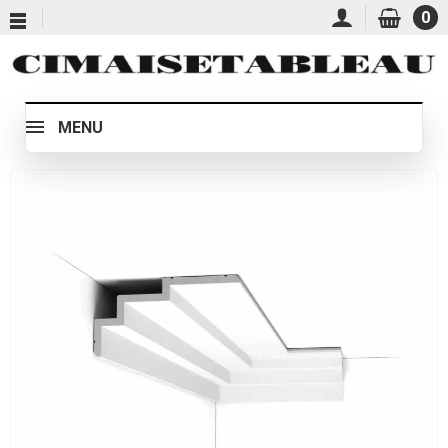
0
MENU