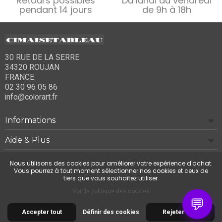
Retours possibles
Du lundi au vendredi
pendant 14 jours
de 9h à 18h
30 RUE DE LA SERRE
34320 ROUJAN
FRANCE
02 30 96 05 86
info@colorart.fr
Informations
Aide & Plus
Notre société
Nous utilisons des cookies pour améliorer votre expérience d'achat.
Vous pourrez à tout moment sélectionner nos cookies et ceux de
tiers que vous souhaitez utiliser.
Contactez-nous
Voir la politique des cookies
💬
Accepter tout
Définir des cookies
Rejeter tout
© 2026 Cimaise Tableau. Tous droits réservés.