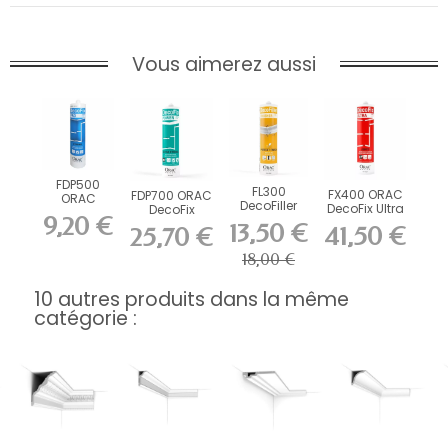
Vous aimerez aussi
FDP500
FL300
FX400 ORAC
FDP700 ORAC
ORAC
DecoFiller
DecoFix Ultra
DecoFix
DecoFix Pro
9,20 €
270 ml
Power 290 ml
310 ml
13,50 €
41,50 €
25,70 €
18,00 €
10 autres produits dans la même
catégorie :