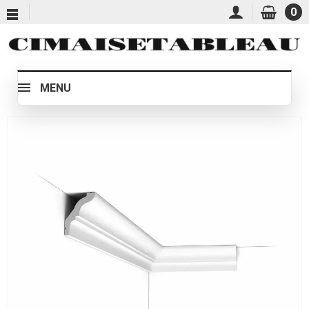
0
MENU