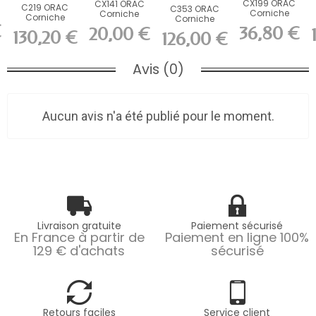
CX199 ORAC
CX141 ORAC
C219 ORAC
C353 ORAC
Corniche
Corniche
Corniche
Corniche
Durofoam
Durofoam
€
Purotouch
36,80 €
Purotouch L200
20,00 €
130,20 €
L200 x H8 x...
L200 x H5,9 x...
126,00 €
L200 x H17,6...
x H3 x...
Avis (0)
Aucun avis n'a été publié pour le moment.
Livraison gratuite
Paiement sécurisé
En France à partir de
Paiement en ligne 100%
129 € d'achats
sécurisé
Retours faciles
Service client