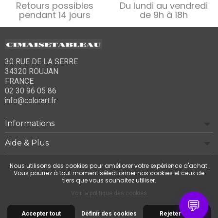
Retours possibles
Du lundi au vendredi
pendant 14 jours
de 9h à 18h
30 RUE DE LA SERRE
34320 ROUJAN
FRANCE
02 30 96 05 86
info@colorart.fr
Informations
Aide & Plus
Notre société
Nous utilisons des cookies pour améliorer votre expérience d'achat.
Vous pourrez à tout moment sélectionner nos cookies et ceux de
tiers que vous souhaitez utiliser.
Contactez-nous
Voir la politique des cookies
💬
Accepter tout
Définir des cookies
Rejeter tout
© 2026 Cimaise Tableau. Tous droits réservés.