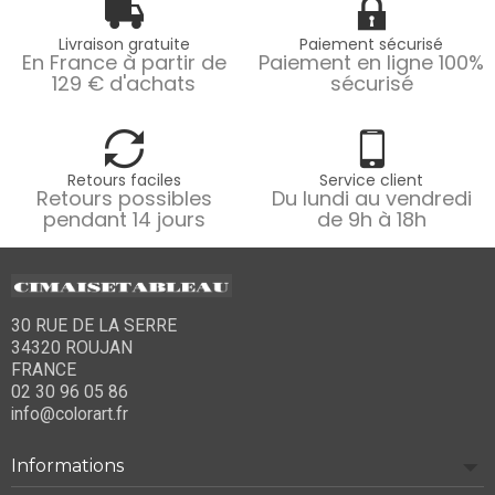
Livraison gratuite
Paiement sécurisé
En France à partir de
Paiement en ligne 100%
129 € d'achats
sécurisé
Retours faciles
Service client
Retours possibles
Du lundi au vendredi
pendant 14 jours
de 9h à 18h
30 RUE DE LA SERRE
34320 ROUJAN
FRANCE
02 30 96 05 86
info@colorart.fr
Informations