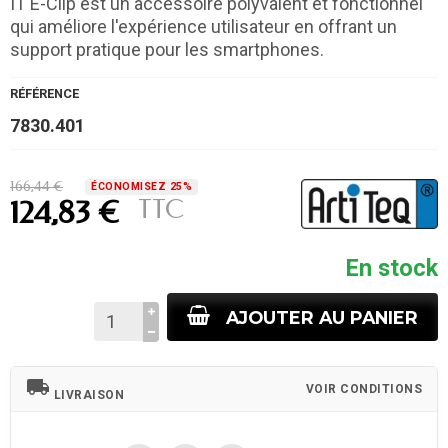
IT E-Clip est un accessoire polyvalent et fonctionnel
qui améliore l'expérience utilisateur en offrant un
support pratique pour les smartphones.
RÉFÉRENCE
7830.401
166,44 €
ÉCONOMISEZ 25%
TTC
124,83 €
En stock
AJOUTER AU PANIER
local_shipping
VOIR CONDITIONS
LIVRAISON