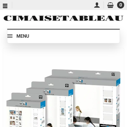
0
MENU