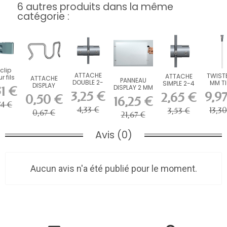
6 autres produits dans la même
catégorie :
clip
ATTACHE
TWIST
ATTACHE
r fils
ATTACHE
PANNEAU
DOUBLE 2-
MM T
SIMPLE 2-4
cier
DISPLAY
DISPLAY 2 MM
31 €
4 MM
INOX 
MM
3,25 €
9,9
2,65 €
0,50 €
CM P
16,25 €
DISPLA
74 €
4,33 €
13,3
3,53 €
0,67 €
21,67 €
Avis (0)
Aucun avis n'a été publié pour le moment.