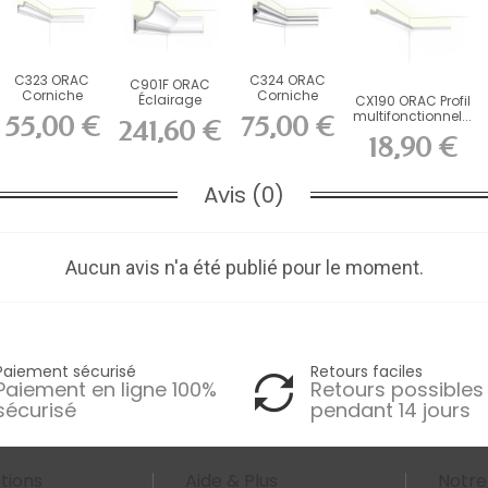
C323 ORAC
C324 ORAC
C901F ORAC
Corniche
Corniche
Éclairage
CX190 ORAC Profil
Purotouch
Purotouch
indirect
multifonctionnel...
55,00 €
75,00 €
241,60 €
L200 x H5,5 x...
L200 x H8,3 x...
flexible...
18,90 €
Avis (0)
Aucun avis n'a été publié pour le moment.
Paiement sécurisé
Retours faciles
Paiement en ligne 100%
Retours possibles
sécurisé
pendant 14 jours
tions
Aide & Plus
Notre