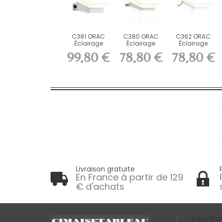
C381 ORAC
C380 ORAC
C362 ORAC
Éclairage
Éclairage
Éclairage
indirect
indirect
indirect
99,80 €
78,80 €
78,80 €
Purotouch...
Purotouch...
Purotouch...
Livraison gratuite
En France à partir de 129
€ d'achats
Informa