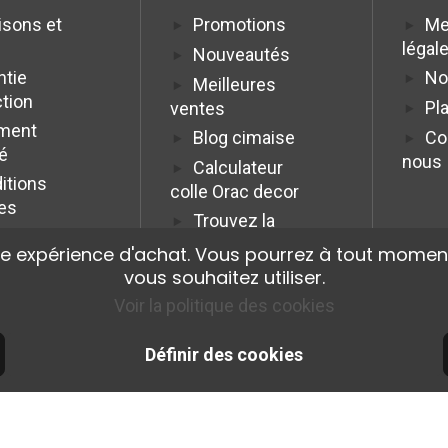
isons et
Promotions
Me
légal
Nouveautés
ntie
No
Meilleures
ction
Pla
ventes
ment
Blog cimaise
Co
é
nous
Calculateur
itions
colle Orac decor
es
Trouvez la
cimaise idéale
re expérience d'achat. Vous pourrez à tout moment
Programme
vous souhaitez utiliser.
Affiliation Pro
Voir la politique des cookies
Définir des cookies
© 2026 Cimaise Tableau. Tous droits réservés.