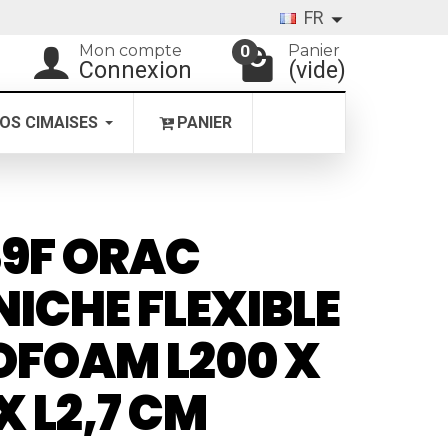
FR
Mon compte
Panier
0
Connexion
(vide)
OS CIMAISES
PANIER
9F ORAC
ICHE FLEXIBLE
FOAM L200 X
X L2,7 CM