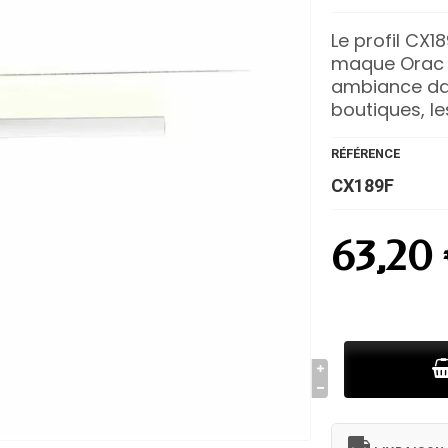
Le profil CX1
maque Orac d
ambiance dan
boutiques, l
RÉFÉRENCE
CX189F
63,20
local_shipping