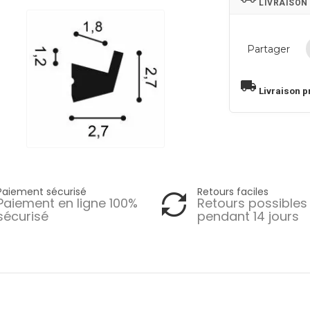
LIVRAISON
Partager
local_shipping
Livraison p
Paiement sécurisé
Retours faciles
Paiement en ligne 100%
Retours possibles
sécurisé
pendant 14 jours