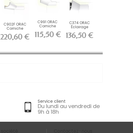
C991 ORAC
C374 ORAC
C902F ORAC
Corniche
Éclairage
Corniche
Purotouch
indirect
115,50 €
flexible Flex L200
136,50 €
L200 x H11 x...
220,60 €
Purotouch...
x...
Service client
Du lundi au vendredi de
9h à 18h
 société
Contactez-nous