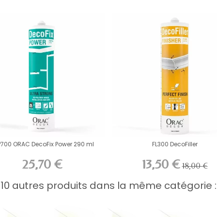
P700 ORAC DecoFix Power 290 ml
FL300 DecoFiller
25,70 €
13,50 €
18,00 €
10 autres produits dans la même catégorie :