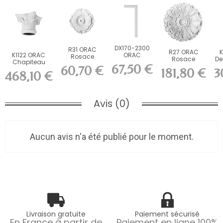
DX170-2300
R31 ORAC
R27 ORAC
K
K1122 ORAC
ORAC
Rosace
Rosace
De
Chapiteau
Cimaise
Purotouch cm
67,50 €
Purotouch cm
Du
60,70 €
Durofoam L36 x
Durofoam
181,80 €
3
468,10 €
H30 x...
L230 x...
Avis (0)
Aucun avis n'a été publié pour le moment.
Livraison gratuite
Paiement sécurisé
En France à partir de
Paiement en ligne 100%