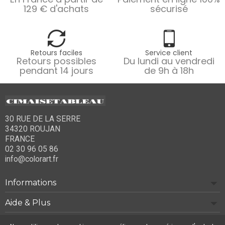
129 € d'achats
sécurisé
Retours faciles
Service client
Retours possibles
Du lundi au vendredi
pendant 14 jours
de 9h à 18h
30 RUE DE LA SERRE
34320 ROUJAN
FRANCE
02 30 96 05 86
info@colorart.fr
Informations
Aide & Plus
Notre société