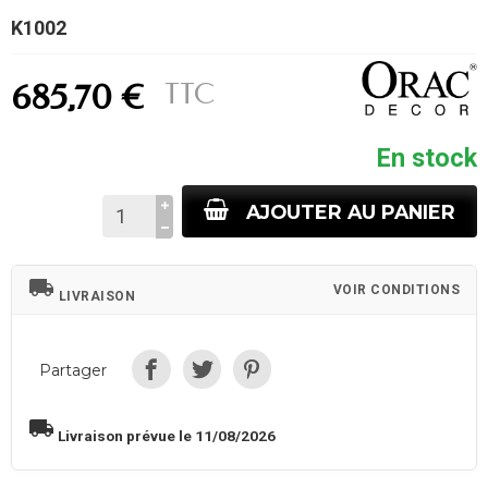
K1002
TTC
685,70 €
En stock
AJOUTER AU PANIER
local_shipping
VOIR CONDITIONS
LIVRAISON
Partager
local_shipping
Livraison prévue le 11/08/2026