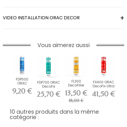
VIDEO INSTALLATION ORAC DECOR
Vous aimerez aussi
FDP500
FL300
FX400 ORAC
FDP700 ORAC
ORAC
DecoFiller
DecoFix Ultra
DecoFix
DecoFix Pro
9,20 €
270 ml
Power 290 ml
310 ml
13,50 €
41,50 €
25,70 €
18,00 €
10 autres produits dans la même
catégorie :