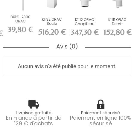
DX121-2300
K1132 ORAC
K1112 ORAC
K1111 ORAC
ORAC
Socle
Chapiteau
Demi-
Cimaise
39,80 €
Durofoam L35
Durofoam
chapiteau
,5
Durofoam
516,20 €
347,30 €
152,80 €
€
x H57,5 x...
L36,5 x H30...
Durofoam
L230 x...
L36,5 x...
Avis (0)
Aucun avis n'a été publié pour le moment.
Livraison gratuite
Paiement sécurisé
En France à partir de
Paiement en ligne 100%
129 € d'achats
sécurisé