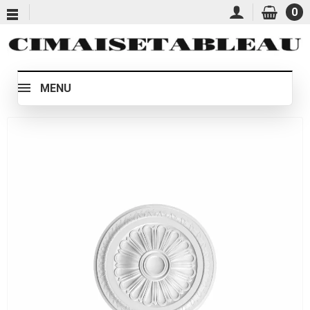
0
MENU