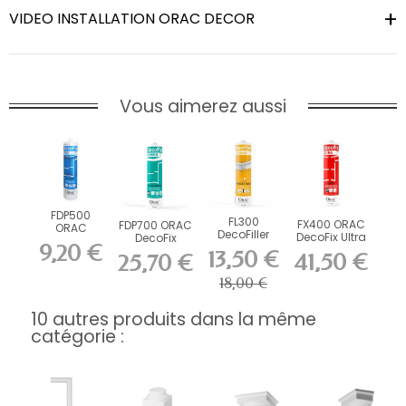
VIDEO INSTALLATION ORAC DECOR
Vous aimerez aussi
FDP500
FL300
FX400 ORAC
FDP700 ORAC
ORAC
DecoFiller
DecoFix Ultra
DecoFix
DecoFix Pro
9,20 €
270 ml
Power 290 ml
310 ml
13,50 €
41,50 €
25,70 €
18,00 €
10 autres produits dans la même
catégorie :