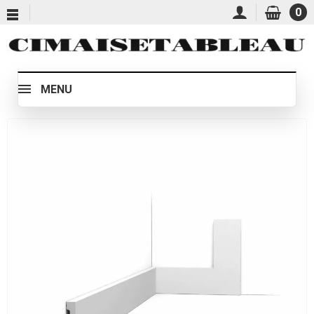
0
MENU