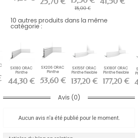
13,50 €
41,50 €
25,70 €
18,00 €
10 autres produits dans la même
catégorie :
C
SX206 ORAC
SX180 ORAC
SX155F ORAC
SX180F ORAC
Plinthe
Plinthe
Plinthe flexible
Plinthe flexible
P
er
Duropolymer
€
Duropolymer
Flex L200 x...
Flex L200 x...
..
53,60 €
44,30 €
137,20 €
177,20 €
L200 x H18...
L200 x H12...
Avis (0)
Aucun avis n'a été publié pour le moment.