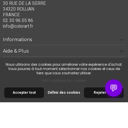
30 RUE DE LA SERRE
34320 ROUJAN
FRANCE
02 30 96 05 86
info@colorart.fr
Informations
Aide & Plus
Notre société
Nous utilisons des cookies pour améliorer votre expérience d'achat.
Vous pourrez à tout moment sélectionner nos cookies et ceux de
tiers que vous souhaitez utiliser.
Contactez-nous
Voir la politique des cookies
💬
Accepter tout
Définir des cookies
Rejeter tout
© 2026 Cimaise Tableau. Tous droits réservés.