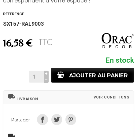
correspondent à votre espace !
RÉFÉRENCE
SX157-RAL9003
TTC
16,58 €
En stock
AJOUTER AU PANIER
local_shipping
VOIR CONDITIONS
LIVRAISON
Partager
local_shipping