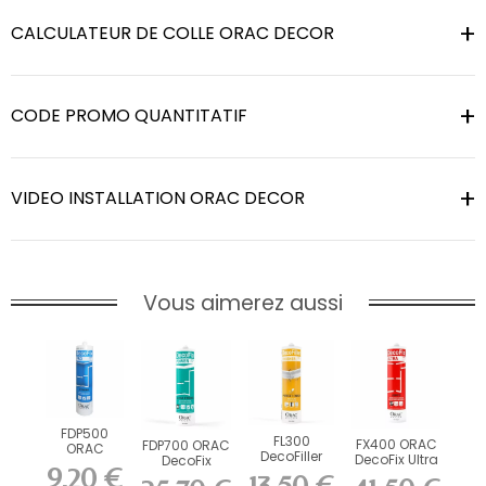
CALCULATEUR DE COLLE ORAC DECOR
CODE PROMO QUANTITATIF
VIDEO INSTALLATION ORAC DECOR
Vous aimerez aussi
FDP500
FL300
FX400 ORAC
FDP700 ORAC
ORAC
DecoFiller
DecoFix Ultra
DecoFix
DecoFix Pro
9,20 €
270 ml
Power 290 ml
310 ml