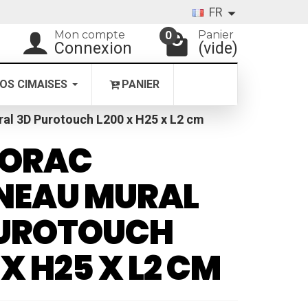
FR
Mon compte
Panier
0
Connexion
(vide)
OS CIMAISES
PANIER
l 3D Purotouch L200 x H25 x L2 cm
 ORAC
NEAU MURAL
PUROTOUCH
 X H25 X L2 CM