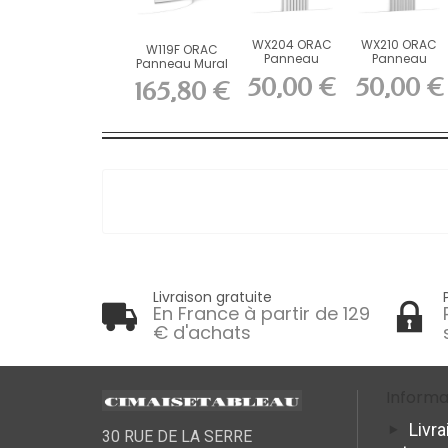
WX204 ORAC
WX210 ORAC
W119F ORAC
Panneau
Panneau
Panneau Mural
mural 3D
mural 3D
FLEX 3D Flex
50,00 €
50,00 €
165,80 €
Duropolymer...
Purotouch
L200...
L200...
Livraison gratuite
En France à partir de 129
€ d'achats
Informa
Livra
30 RUE DE LA SERRE