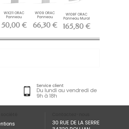
WX211 ORAC
W109 ORAC
W108F ORAC
Panneau
Panneau
Panneau Mural
mural 3D
mural 3D
FLEX 3D Flex
50,00 €
66,30 €
165,80 €
Purotouch
Purotouch
L200...
L200...
L200...
Service client
Du lundi au vendredi de
9h à 18h
 société
Contactez-nous
30 RUE DE LA SERRE
ntions