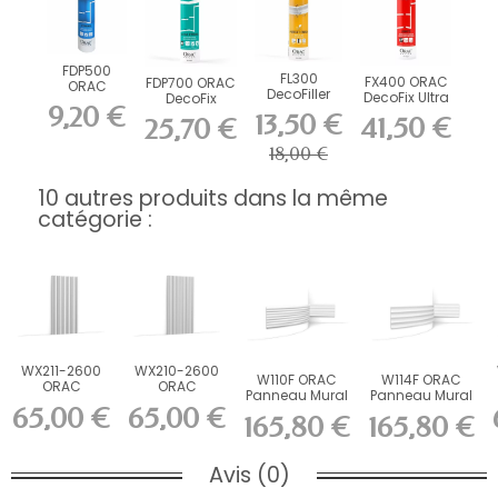
FDP500
FL300
FX400 ORAC
FDP700 ORAC
ORAC
DecoFiller
DecoFix Ultra
DecoFix
DecoFix Pro
9,20 €
270 ml
Power 290 ml
310 ml
13,50 €
41,50 €
25,70 €
18,00 €
10 autres produits dans la même
catégorie :
WX211-2600
WX210-2600
W110F ORAC
W114F ORAC
ORAC
ORAC
Panneau Mural
Panneau Mural
Panneau
Panneau
65,00 €
65,00 €
FLEX 3D Flex
FLEX 3D Flex
mural 3D
mural 3D
165,80 €
165,80 €
L200...
L200...
Purotouch...
Purotouch...
Avis (0)