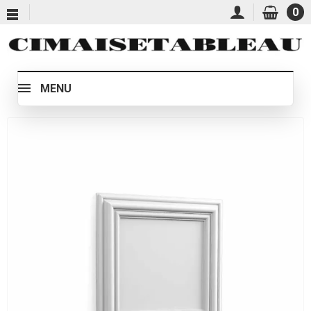
0
MENU