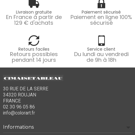
Livraison gratuite
Paiement sécurisé
En France à partir de
Paiement en ligne 100%
129 € d'achats
sécurisé
Retours faciles
Service client
Retours possibles
Du lundi au vendredi
pendant 14 jours
de 9h à 18h
30 RUE DE LA SERRE
34320 ROUJAN
FRANCE
02 30 96 05 86
info@colorart.fr
Informations