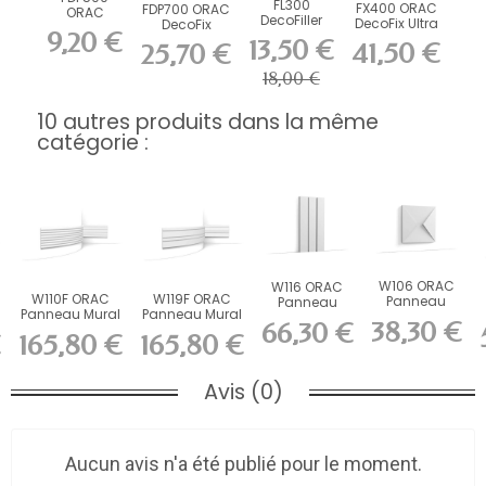
FL300
FX400 ORAC
FDP700 ORAC
ORAC
DecoFiller
DecoFix Ultra
DecoFix
DecoFix Pro
9,20 €
270 ml
Power 290 ml
310 ml
13,50 €
41,50 €
25,70 €
18,00 €
10 autres produits dans la même
catégorie :
W106 ORAC
W116 ORAC
W110F ORAC
W119F ORAC
Panneau
Panneau
Panneau Mural
Panneau Mural
mural 3D
mural 3D
38,30 €
66,30 €
FLEX 3D Flex
FLEX 3D Flex
Purotouch
Purotouch
€
165,80 €
165,80 €
L200...
L200...
L33,3...
L200...
Avis (0)
Aucun avis n'a été publié pour le moment.