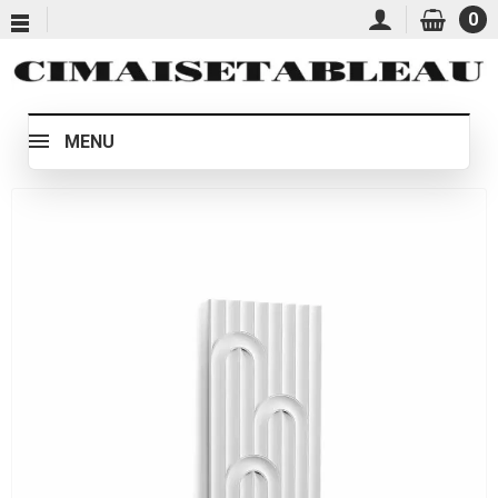
0
MENU