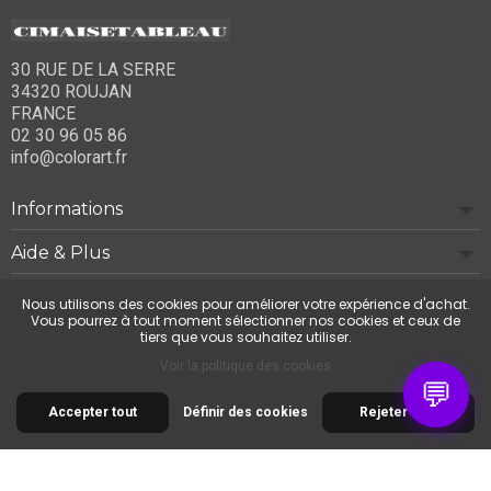
30 RUE DE LA SERRE
34320 ROUJAN
FRANCE
02 30 96 05 86
info@colorart.fr
Informations
Aide & Plus
Notre société
Nous utilisons des cookies pour améliorer votre expérience d'achat.
Vous pourrez à tout moment sélectionner nos cookies et ceux de
tiers que vous souhaitez utiliser.
Contactez-nous
Voir la politique des cookies
💬
Accepter tout
Définir des cookies
Rejeter tout
© 2026 Cimaise Tableau. Tous droits réservés.