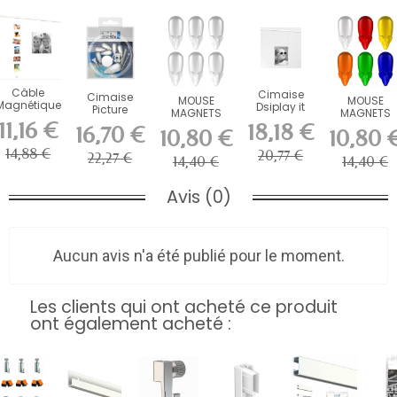
Câble
Cimaise
Cimaise
MOUSE
MOUSE
Magnétique
Dsiplay it
Picture
MAGNETS
MAGNETS
Picture
Solo
mousse solo
11,16 €
BLANC X 6
COLOUR x 6
18,18 €
16,70 €
Mouse
10,80 €
10,80 
PIECES
Piéces
Artiteq 150
14,88 €
20,77 €
cm
22,27 €
14,40 €
14,40 €
Avis (0)
Aucun avis n'a été publié pour le moment.
Les clients qui ont acheté ce produit
ont également acheté :