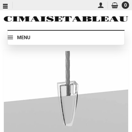
0
MENU