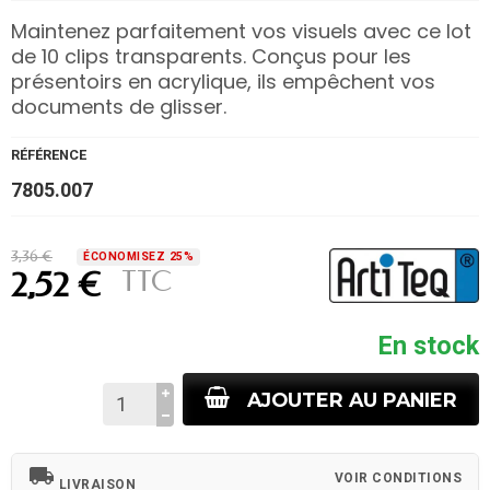
Maintenez parfaitement vos visuels avec ce lot
de 10 clips transparents. Conçus pour les
présentoirs en acrylique, ils empêchent vos
documents de glisser.
RÉFÉRENCE
7805.007
3,36 €
ÉCONOMISEZ 25%
TTC
2,52 €
En stock
AJOUTER AU PANIER
local_shipping
VOIR CONDITIONS
LIVRAISON