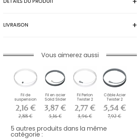
DÉTAILS DU PRODUIT
LIVRAISON
Vous aimerez aussi
Fil de
Fil en acier
Fil Perlon
Câble Acier
suspension
Solid Slider
Twister 2
Twister 2
en perlon
Artiteq 2 mm
mm Artiteq
mm Artiteq
2,16 €
3,87 €
2,77 €
5,54 €
Slider Artiteq
-...
-...
pour
Cimaise
2,88 €
5,16 €
3,96 €
7,92 €
5 autres produits dans la même
catégorie :