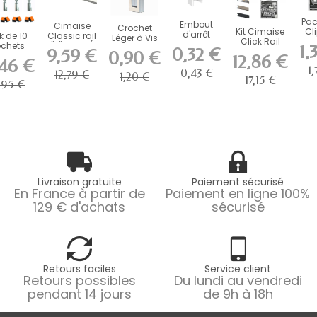
Pac
Embout
Cimaise
Crochet
Kit Cimaise
Cl
d'arrêt
k de 10
Classic rail
Léger à Vis
Click Rail
Fi
pour
ochets
"J" 20 kg (
1,
Artiteq 4 kg
0,32 €
9,59 €
Artiteq avec
Cli
0,90 €
cimaise
bloquant
taille au...
12,86 €
pour
,46 €
Fixations
Click Rail...
 Kg...
Cimaise
1
0,43 €
12,79 €
1,20 €
17,15 €
,95 €
Livraison gratuite
Paiement sécurisé
En France à partir de
Paiement en ligne 100%
129 € d'achats
sécurisé
Retours faciles
Service client
Retours possibles
Du lundi au vendredi
pendant 14 jours
de 9h à 18h