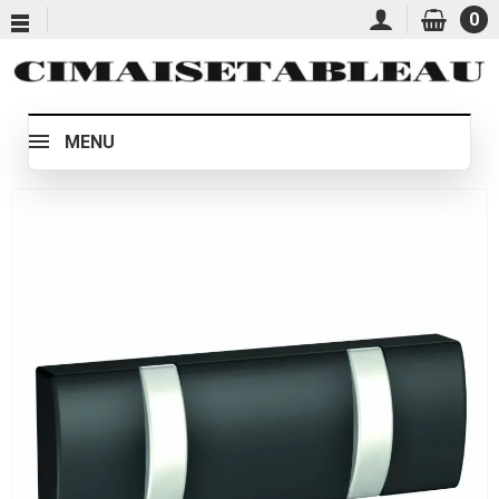
0
MENU