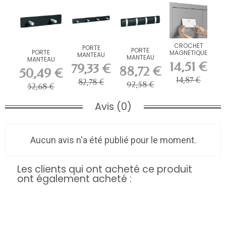
CROCHET
PORTE
PORTE
PORTE
MAGNETIQUE
MANTEAU
MANTEAU
MANTEAU
MAGNETIQUE
14,51 €
MAGNETIQUE
79,33 €
MAGNETIQUE
88,72 €
4 CROCHETS
50,49 €
DE LUXE 4
STANDARD 2
STANDARD
CROCHETS
14,87 €
CROCHETS
82,78 €
92,58 €
52,68 €
Avis (0)
Aucun avis n'a été publié pour le moment.
Les clients qui ont acheté ce produit
ont également acheté :